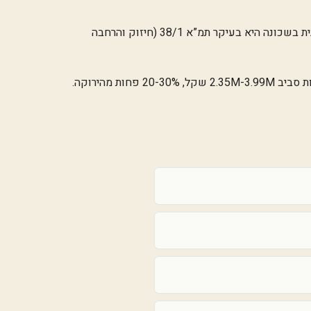
שבוחרים את האיזון בין שקט שכונתי לבין נגישות לכל מה שצריך. ההתחדשות העירונית בשכונה היא בעיקר תמ”א 38/1 (חיזוק והרחבה
דוגמה לפרויקט מוצלח: פרשקובסקי בגן רש”ל — 4 בנייני בוטיק עם 156 דירות. מחירים נגישים יחסית — דירות חדשות מתחילות סביב 2.35M-3.99M שקל, 20-30% פחות מהירוקה.