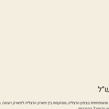
ה
ת
ש
ע
ה
נ
ו
ו
ה
א
מ
י
ר
י
ם
ו
י
צ
מ
ן
ש”ל
ה
ר
צ
ל
שפחתית בצפון הרצליה, ממוקמת בין פארק הרצליה לפארק רעננה. במר
י
ה
 הכוכבים.