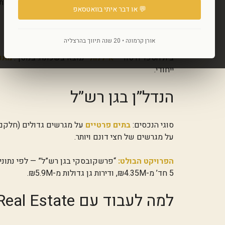
הביקוש מאוכלוסייה איכותית חדשה, התחדשות עירונית מאסיבית (תמ”א 38), והקר
💬 או דבר איתי בוואטסאפ
חינוך וקהילה
אורן קרמונה • 20 שנה תיווך בהרצליה
בית הספר היסודי
“אילנות”
נמצא בשכונה. בנוסף:
מתנ
ייחודי.
הנדל”ן בגן רש”ל
סוגי הנכסים:
בתים פרטיים
על מגרשים גדולים (חלקם 500+ מ”ר ויותר)
על מגרשים של חצי דונם ויותר.
הפרויקט הבולט:
“פרשקובסקי בגן רש”ל” — לפי נתוני
5 חד’ מ-₪4.35M, ודירות גן גדולות מ-₪5.9M.
למה לעבוד עם OK Real Estate