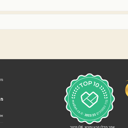
ר
ו
ת
מ
ת
ח
ם
ז
ר
ו
ב
ב
ל
נ
מד
ו
ו
ה
י
מא
ש
ר
א
ל
אפרי
ג
אתר מדלן קבע ומצא: OK תיווך