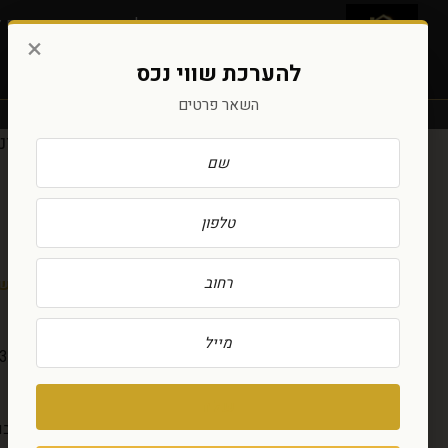
אודות
בעלי המשרד
נכסים ל
×
להערכת שווי נכס
השאר פרטים
ומוכר תוך 60 יום בממוצע.
על שכונת גן רש”ל
גן רש”ל הוקמה בתחילת שנות ה-50. שמה לקוח
מראשי
לשכונת נחלת עדה.
השכונה מחולקת לשני חלקים:
החלק המערבי
— כ-30 בניינים שנבנו באמצע שנות ה-70 לזוגות צעירים.
מ”ר.
שלח
אופי השכונה:
כפרי-עירוני. רוגע פסטורלי, אווירת ק