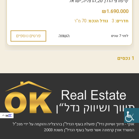
פורצי הדרך 20, הרצליה, ישראל
₪1.690.000
חדרים:
3
גודל הנכס:
70 מ"ר
השווה
פרטים נוספים
לפני 7 שנים
1 נכסים
IW
אוקי - תיווך ושיווק נדל"ן פועלת בענף הנדל"ן בהרצליה והוקמה על ידי מנכ“ל
המשרד אורן קרמונה אשר פועל בענף הנדל“ן משנת 2003