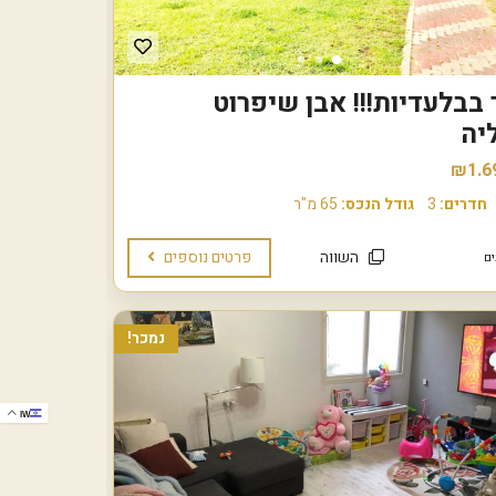
 בבלעדיות!!! אבן שיפרוט
יה
₪1.6
חדרים:
3
גודל הנכס:
65 מ"ר
השווה
פרטים נוספים
נמכר!
IW