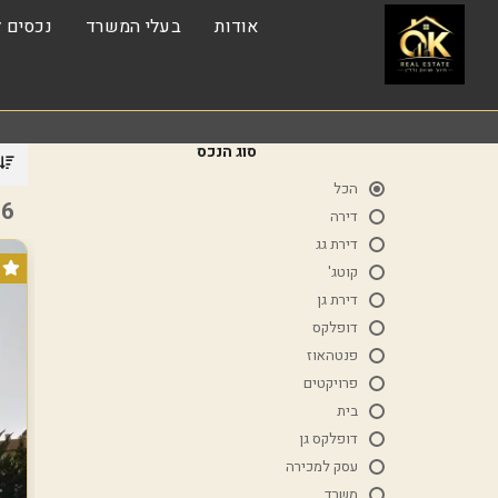
אודות
בעלי המשרד
נכסים ל
סוג הנכס
הכל
6 נכסים
דירה
דירת גג
קוטג'
דירת גן
דופלקס
פנטהאוז
פרויקטים
בית
דופלקס גן
עסק למכירה
משרד