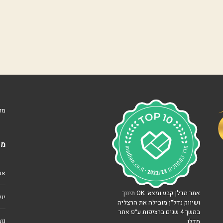
נ
ו
ו
ה
ע
מ
ל
נ
ו
ף
י
מד
ם
ה
מא
ר
צ
ל
י
אפרי
ה
ב
אתר מדלן קבע ומצא: OK תיווך
׳
יולי 
ושיווק נדל״ן מובילה את הרצליה
במשך 4 שנים ברציפות ע״פ אתר
צ
נוב
מדלן
מ