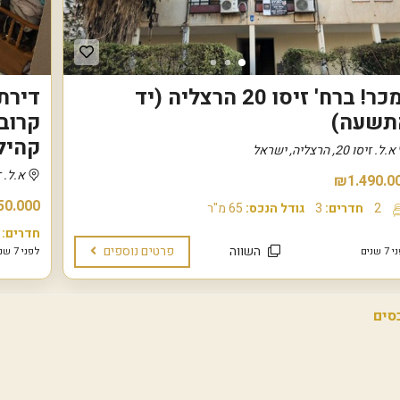
ה
ת
ש
ע
ה
נמכר! ברח' זיסו 20 הרצליה (יד
נ
ו
תשעה)
ו
ה
קהיל
א.ל. זיסו 20, הרצליה, ישראל
א
מ
א.ל. זיסו 30, ה
י
₪1.490.0
ר
50.000
י
2
חדרים:
3
גודל הנכס:
65 מ"ר
ם
חדרים:
השווה
פרטים נוספים
 שנים
לפני 7 שנים
ו
י
צ
מ
ן
ה
ר
צ
ל
י
ה