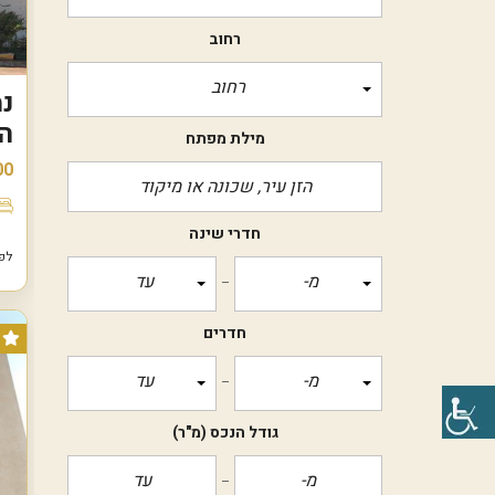
רחוב
רחוב
נמ
ה
מילת מפתח
00
חדרי שינה
לפני 6
מ-
עד
חדרים
מ-
עד
גודל הנכס
(מ"ר)