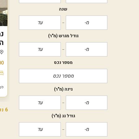
שנה
גודל מגרש
(מ"ר)
ה
00
מספר נכס
לפני 7
גינה
(מ"ר)
6 נכסים
גודל גג
(מ"ר)