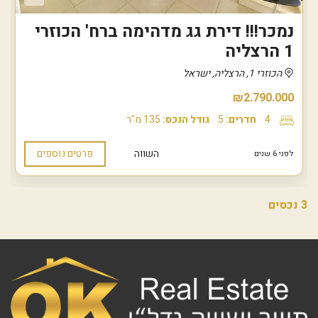
נמכר!!! דירת גג מדהימה ברח' הכוזרי
1 הרצליה
הכוזרי 1, הרצליה, ישראל
₪2.790.000
4
חדרים:
5
גודל הנכס:
135 מ"ר
השווה
פרטים נוספים
לפני 6 שנים
3 נכסים