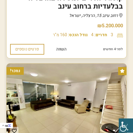
בבלעדיות ברחוב עינב
רחוב עינב 15, הרצליה, ישראל
₪5.200.000
3
חדרים:
4
גודל הנכס:
160 מ"ר
השווה
פרטים נוספים
לפני 4 חודשים
נמכר!
IW