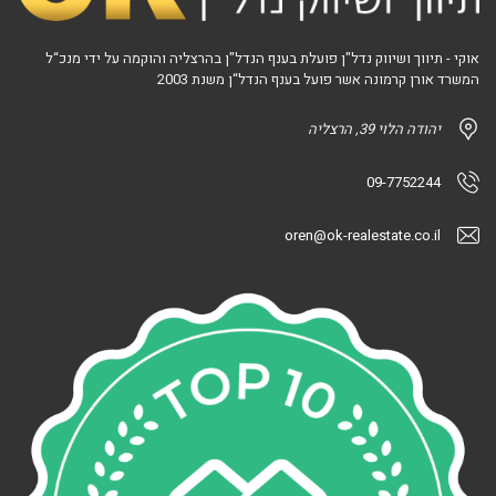
אוקי - תיווך ושיווק נדל"ן פועלת בענף הנדל"ן בהרצליה והוקמה על ידי מנכ“ל
המשרד אורן קרמונה אשר פועל בענף הנדל“ן משנת 2003
יהודה הלוי 39, הרצליה
09-7752244
oren@ok-realestate.co.il