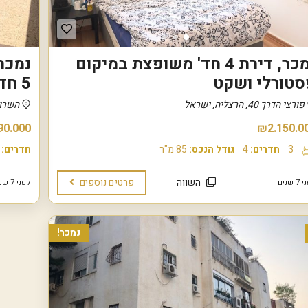
ק
ה
מ
ז
ר
ח
נמכר, דירת 4 חד' משופצת במיקום
נמכר!
י
סטורלי ושקט
5 חד' ענקית הכוללת 2 סוויטות הורים
ת
פורצי הדרך 40, הרצליה, ישראל
השרון 18, הרצליה, 
מ
ר
90.000
₪2.150.0
כ
ז
3
חדרים:
4
גודל הנכס:
85 מ"ר
חדרים:
ה
ר
צ
השווה
פרטים נוספים
 שנים
לפני 7 שנים
ל
י
ה
נמכר!
ש
ב
י
ב
/
י
ד