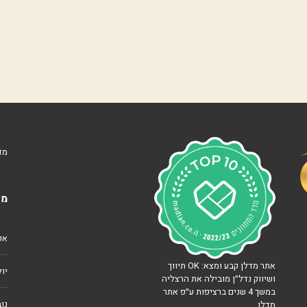
נ
ו
ו
ה
ע
מ
ל
נ
ו
ף
י
מד
ם
ה
מא
ר
צ
ל
י
אפרי
ה
ב
אתר מדלן קבע ומצא: OK תיווך
׳
יולי 
ושיווק נדל״ן מובילה את הרצליה
במשך 4 שנים ברציפות ע״פ אתר
צ
נוב
מדלן
מ