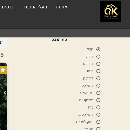
אודות
בעלי המשרד
נכסים ל
סוג הנכס
הכל
5 נכסים
דירה
דירת גג
קוטג'
דירת גן
דופלקס
פנטהאוז
פרויקטים
בית
דופלקס גן
עסק למכירה
משרד