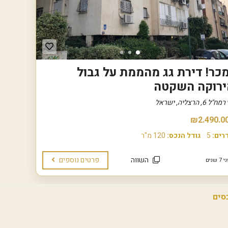
ה
ת
ש
ע
ה
נ
ו
כר! דירת גג מהממת על גבול
ו
ה
ירוקה השקטה
א
מ
י
רמח"ל 6, הרצליה, ישראל
ר
י
₪2.490.0
ם
רים:
5
גודל הנכס:
120 מ"ר
ו
י
השווה
פרטים נוספים
 שנים
צ
מ
ן
ה
ר
צ
ל
י
ה