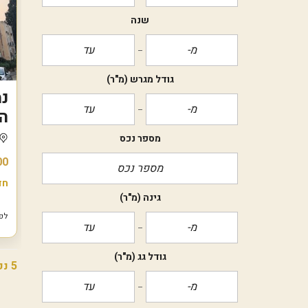
שנה
גודל מגרש
(מ"ר)
נמ
ה
מספר נכס
00
חד
גינה
(מ"ר)
לפני 7
גודל גג
(מ"ר)
5 נכסים