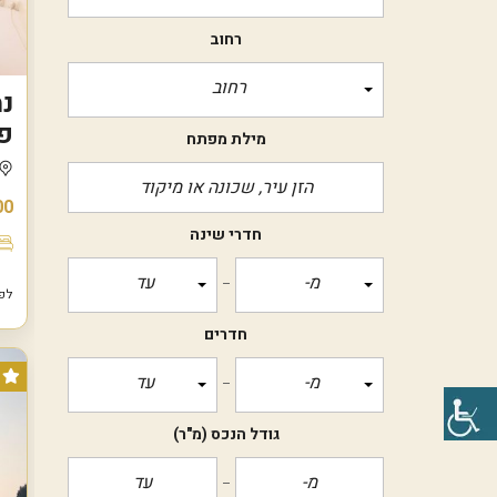
רחוב
רחוב
פ
מילת מפתח
00
חדרי שינה
מ-
עד
לפני 7
חדרים
מ-
עד
גודל הנכס
(מ"ר)