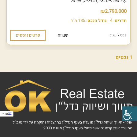
ראש פינה 13, הרצליה, ישראל
₪2.790.000
חדרים:
4
גודל הנכס:
135 מ"ר
השווה
פרטים נוספים
לפני 7 שנים
1 נכסים
IW
אוקי - תיווך ושיווק נדל"ן פועלת בענף הנדל"ן בהרצליה והוקמה על ידי מנכ“ל
המשרד אורן קרמונה אשר פועל בענף הנדל“ן משנת 2003