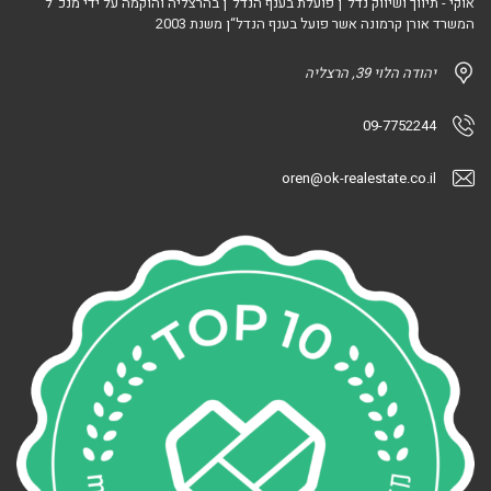
אוקי - תיווך ושיווק נדל"ן פועלת בענף הנדל"ן בהרצליה והוקמה על ידי מנכ“ל
המשרד אורן קרמונה אשר פועל בענף הנדל“ן משנת 2003
יהודה הלוי 39, הרצליה
09-7752244
oren@ok-realestate.co.il