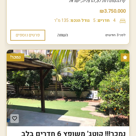
ההסתדרות 37, הרצליה, ישראל
₪3.750.000
4
חדרים:
5
גודל הנכס:
135 מ"ר
השווה
פרטים נוספים
לפני 3 חודשים
נמכר!
נמכר!!! קוטג' משופץ 6 חדרים בלב