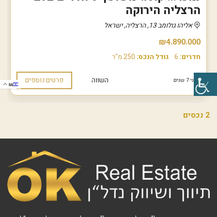
הרצליה הירוקה
אליהו גולומב 13, הרצליה, ישראל
₪4.890.000
חדרים:
6
גודל הנכס:
250 מ"ר
השווה
פרטים נוספים
לפני 7 שנים
IW
2 נכסים