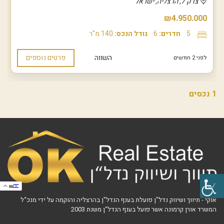
צדק 7, הרצליה, ישראל
₪4.950.000
5
חדרים:
6
גודל הנכס:
140 מ"ר
השווה
פרטים נוספים
לפני 2 חודשים
1 נכסים
IW
אוקי - תיווך ושיווק נדל"ן פועלת בענף הנדל"ן בהרצליה והוקמה על ידי מנכ“ל
המשרד אורן קרמונה אשר פועל בענף הנדל“ן משנת 2003