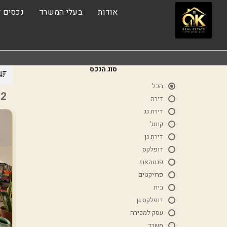
אודות
בעלי המשרד
נכסים ל
סוג הנכס
הכל
2 נכסים
דירה
דירת גג
קוטג'
דירת גן
דופלקס
פנטהאוז
פרויקטים
בית
דופלקס גן
עסק למכירה
משרד