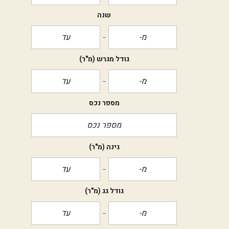
שנה
גודל מגרש
(מ"ר)
מספר נכס
גינה
(מ"ר)
גודל גג
(מ"ר)