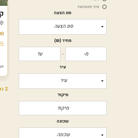
מיני פנטהאוז
קוט'ג 5
סוג הצעה
סוג הצעה
500
מחיר
(₪)
עיר
לפנ
עיר
2 נכסים
מיקוד
שכונה
שכונה