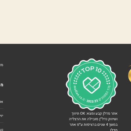
נ
ו
ו
ה
ע
מ
ל
נ
ו
ף
י
מד
ם
ה
מא
ר
צ
ל
י
אפרי
ה
ב
אתר מדלן קבע ומצא: OK תיווך
׳
יולי 
ושיווק נדל״ן מובילה את הרצליה
במשך 4 שנים ברציפות ע״פ אתר
צ
נוב
מדלן
מ