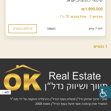
כוזרי 7, הרצליה, ישראל
₪1.890.000
חדרים:
3
גודל הנכס:
70 מ"ר
השווה
פרטים נוספים
לפני 7 שנים
1 נכסים
IW
אוקי - תיווך ושיווק נדל"ן פועלת בענף הנדל"ן בהרצליה והוקמה על ידי מנכ“ל
המשרד אורן קרמונה אשר פועל בענף הנדל“ן משנת 2003