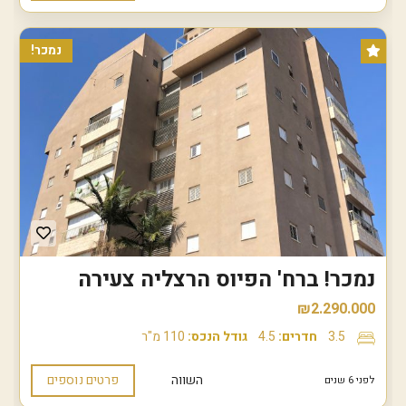
נמכר!
נמכר! ברח' הפיוס הרצליה צעירה
₪2.290.000
3.5
חדרים:
4.5
גודל הנכס:
110 מ"ר
השווה
פרטים נוספים
לפני 6 שנים