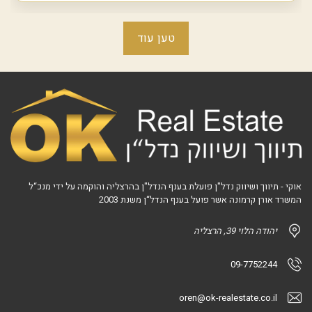
טען עוד
אוקי - תיווך ושיווק נדל"ן פועלת בענף הנדל"ן בהרצליה והוקמה על ידי מנכ“ל
המשרד אורן קרמונה אשר פועל בענף הנדל“ן משנת 2003
יהודה הלוי 39, הרצליה
09-7752244
oren@ok-realestate.co.il