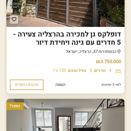
דופלקס גן למכירה בהרצליה צעירה -
5 חדרים עם גינה ויחידת דיור
ההסתדרות 37, הרצליה, ישראל
₪3.750.000
4
חדרים:
5
גודל הנכס:
135 מ"ר
השווה
פרטים נוספים
לפני 3 חודשים
נמכר!