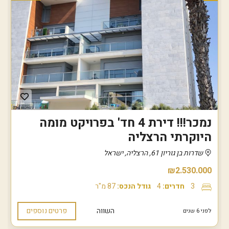
נמכר!!! דירת 4 חד' בפרויקט מומה
היוקרתי הרצליה
שדרות בן גוריון 61, הרצליה, ישראל
₪2.530.000
3
חדרים:
4
גודל הנכס:
87 מ"ר
השווה
פרטים נוספים
לפני 6 שנים