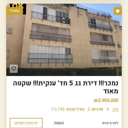
נמכר!
נמכר!!! דירת גג 5 חד' ענקית!!! שקטה
מאוד
₪2.950.000
4
חדרים:
5
גודל הנכס:
145 מ"ר
השווה
פרטים נוספים
לפני 6 שנים