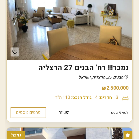
נמכר!!! רח' הבנים 27 הרצליה
הבנים 27, הרצליה, ישראל
₪2.500.000
3
חדרים:
4
גודל הנכס:
110 מ"ר
השווה
פרטים נוספים
לפני 6 שנים
נמכר!