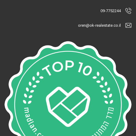
09-7752244
oren@ok-realestate.co.il