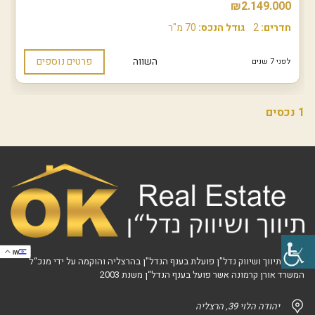
₪2.149.000
חדרים:
2
גודל הנכס:
70 מ"ר
השווה
פרטים נוספים
לפני 7 שנים
1 נכסים
IW
אוקי - תיווך ושיווק נדל"ן פועלת בענף הנדל"ן בהרצליה והוקמה על ידי מנכ“ל
המשרד אורן קרמונה אשר פועל בענף הנדל“ן משנת 2003
יהודה הלוי 39, הרצליה