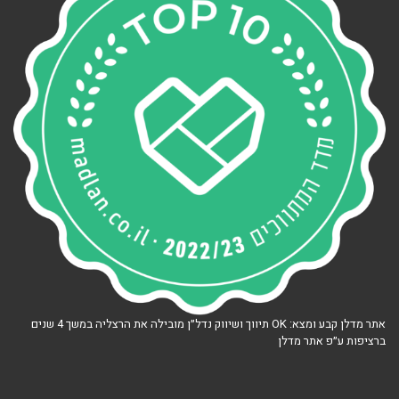
אתר מדלן קבע ומצא: OK תיווך ושיווק נדל״ן מובילה את הרצליה במשך 4 שנים
ברציפות ע״פ אתר מדלן