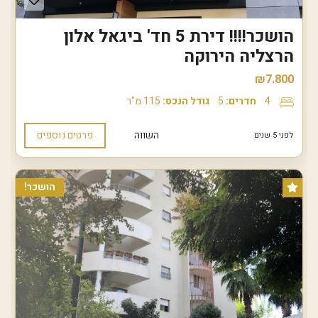
הושכר!!!! דירת 5 חד' ביגאל אלון
הרצליה הירוקה
₪7.800
4
חדרים:
5
גודל הנכס:
115 מ"ר
השווה
פרטים נוספים
לפני 5 שנים
הושכר!