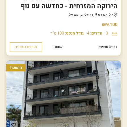
הירוקה המזרחית - כחדשה עם נוף
י.ל. גורדון 9, הרצליה, ישראל
₪9.100
3
חדרים:
4
גודל הנכס:
100 מ"ר
השווה
פרטים נוספים
לפני 3 חודשים
הושכר!