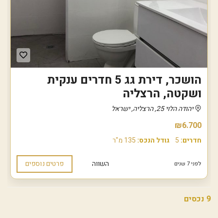
הושכר, דירת גג 5 חדרים ענקית
ושקטה, הרצליה
יהודה הלוי 25, הרצליה, ישראל
₪6.700
חדרים:
5
גודל הנכס:
135 מ"ר
השווה
פרטים נוספים
לפני 7 שנים
9 נכסים