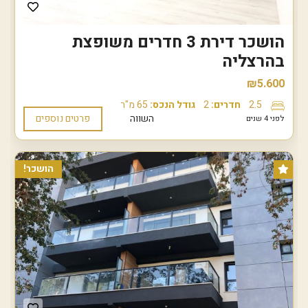
הושכר דירת 3 חדרים משופצת
בהרצליה
₪5.600
2.5
חדרים:
2
גודל הנכס:
65 מ"ר
השווה
פרטים נוספים
לפני 4 שנים
הושכר!