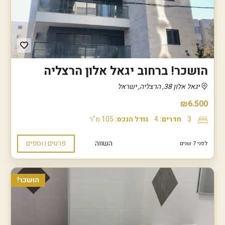
הושכר! ברחוב יגאל אלון הרצליה
יגאל אלון 38, הרצליה, ישראל
₪6.500
3
חדרים:
4
גודל הנכס:
105 מ"ר
השווה
פרטים נוספים
לפני 7 שנים
הושכר!