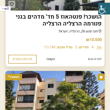
IW
הושכר! פנטהאוז 5 חד' מדהים בגני
פנורמה הרצליה הרצליה
חנה סנש 26, הרצליה, ישראל
₪10.500
4
חדרים:
5
גודל הנכס:
140 מ"ר
השווה
פרטים נוספים
לפני 6 שנים
הושכר!