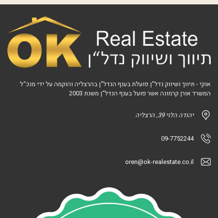
אוקי - תיווך ושיווק נדל"ן פועלת בענף הנדל"ן בהרצליה והוקמה על ידי מנכ“ל
המשרד אורן קרמונה אשר פועל בענף הנדל“ן משנת 2003
יהודה הלוי 39, הרצליה
09-7752244
oren@ok-realestate.co.il