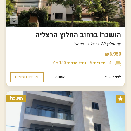
הושכר! ברחוב החלוץ הרצליה
החלוץ 20, הרצליה, ישראל
₪6.950
4
חדרים:
5
גודל הנכס:
130 מ"ר
השווה
פרטים נוספים
לפני 7 שנים
הושכר!