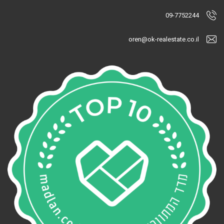
09-7752244
oren@ok-realestate.co.il