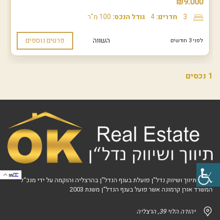
₪9.000
3
חדרים:
4
גודל הנכס:
100 מ"ר
השווה
פרטים נוספים
לפני 3 חודשים
1 נכסים
IW
אוקי - תיווך ושיווק נדל"ן פועלת בענף הנדל"ן בהרצליה והוקמה על ידי מנכ“ל
המשרד אורן קרמונה אשר פועל בענף הנדל“ן משנת 2003
יהודה הלוי 39, הרצליה