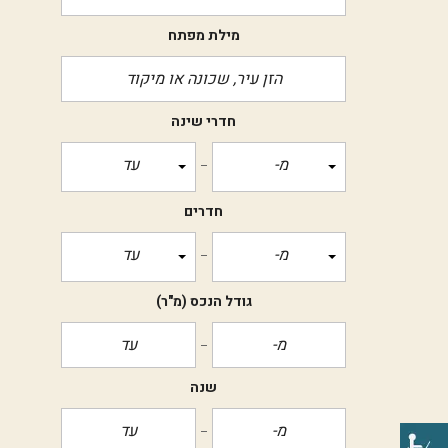
מילת מפתח
חדרי שינה
מ-
עד
חדרים
מ-
עד
גודל הנכס
(מ"ר)
שנה