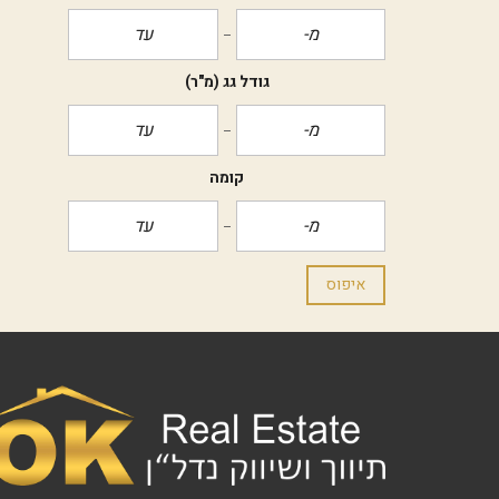
גודל גג
(מ"ר)
קומה
איפוס