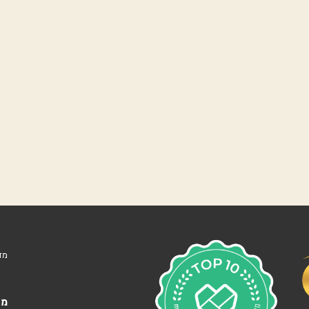
נ
ו
ו
ה
ע
מ
ל
נ
ו
ף
י
ם
ה
ר
צ
ל
י
ה
מד
ב
׳
צ
מא
מ