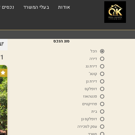
אודות
בעלי המשרד
נכסים ל
א
סוג הנכס
הכל
1 נכסים
דירה
דירת גג
קוטג'
דירת גן
דופלקס
פנטהאוז
פרויקטים
בית
דופלקס גן
עסק למכירה
משרד