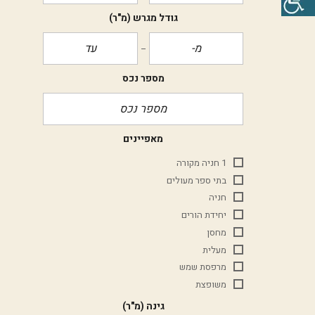
גודל מגרש
(מ"ר)
מספר נכס
מאפיינים
1 חניה מקורה
בתי ספר מעולים
חניה
יחידת הורים
מחסן
מעלית
מרפסת שמש
משופצת
גינה
(מ"ר)