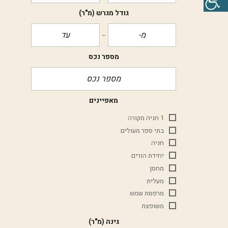
גודל מגרש
(מ"ר)
מספר נכס
מאפיינים
1 חניה מקורה
בתי ספר מעולים
חניה
יחידת הורים
מחסן
מעלית
מרפסת שמש
משופצת
גינה
(מ"ר)