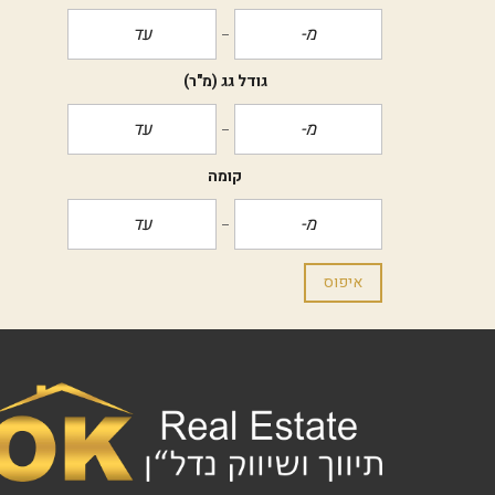
גודל גג
(מ"ר)
קומה
איפוס