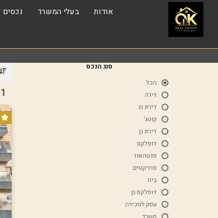
אודות
בעלי המשרד
נכסים ל
סוג הנכס
הכל
1 נכסים
דירה
דירת גג
קוטג'
דירת גן
דופלקס
פנטהאוז
פרויקטים
בית
דופלקס גן
עסק למכירה
משרד