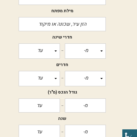
מילת מפתח
חדרי שינה
מ-
עד
חדרים
מ-
עד
גודל הנכס
(מ"ר)
שנה