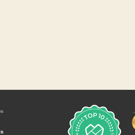
נ
ו
ו
ה
ע
מ
ל
נ
ו
ף
י
ם
ה
ר
צ
ל
י
ה
מד
ב
׳
צ
מא
מ