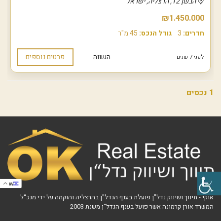
הבשן 12, הרצליה, ישראל
₪1.450.000
חדרים:
3
גודל הנכס:
45 מ"ר
השווה
פרטים נוספים
לפני 7 שנים
1 נכסים
IW
אוקי - תיווך ושיווק נדל"ן פועלת בענף הנדל"ן בהרצליה והוקמה על ידי מנכ“ל
המשרד אורן קרמונה אשר פועל בענף הנדל“ן משנת 2003