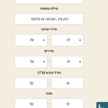
מילת מפתח
חדרי שינה
מ-
עד
חדרים
מ-
עד
גודל הנכס
(מ"ר)
שנה