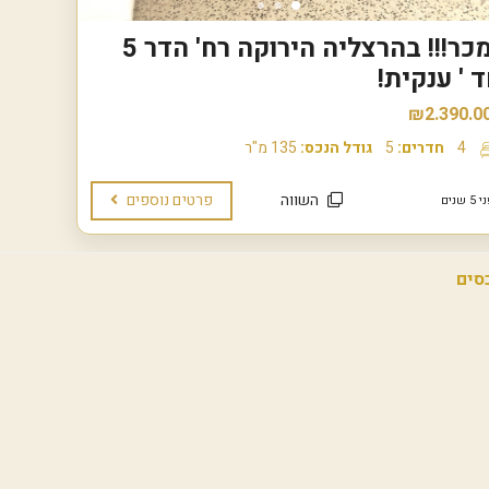
ו
ה
ל
י
נמכר!!! בהרצליה הירוקה רח' הדר 5
ה
נ
ה
 ' ענקית!
כ
צ
ס
ע
₪2.390.0
י
י
ם
ר
4
חדרים:
5
גודל הנכס:
135 מ"ר
ש
ה
נ
מ
כ
ג
השווה
פרטים נוספים
 שנים
ר
ל
ו
י
ל
י
פ
ם
ר
ו
י
ה
ק
ר
ט
צ
י
ל
ם
י
ח
ה
ד
ה
ש
י
י
ר
ם
ו