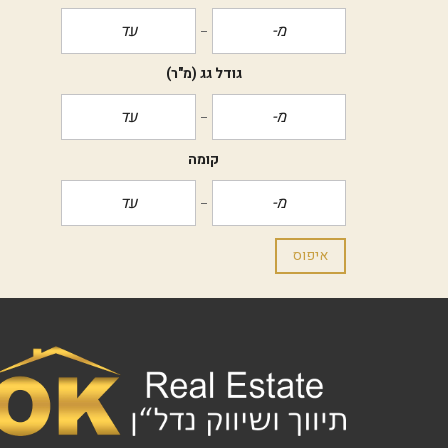
גודל גג
(מ"ר)
קומה
איפוס