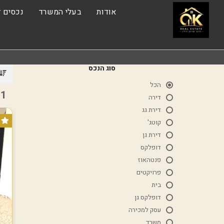
אודות
בעלי המשרד
נכסים ל
סוג הנכס
הכל
1 נכסים
דירה
דירת גג
קוטג'
דירת גן
דופלקס
פנטהאוז
פרויקטים
בית
דופלקס גן
עסק למכירה
משרד