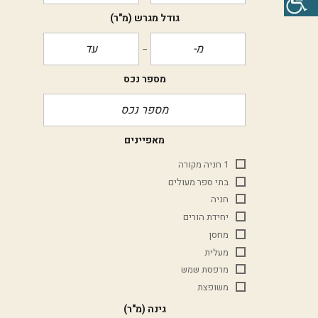
גודל מגרש
(מ"ר)
מספר נכס
מאפיינים
1 חניה מקורה
בתי ספר מעולים
חניה
יחידת הורים
מחסן
מעלית
מרפסת שמש
משופצת
גינה
(מ"ר)