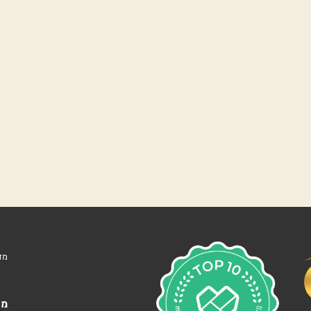
נ
ו
ו
ה
ע
מ
ל
נ
ו
ף
י
ם
ה
ר
צ
ל
י
ה
מד
ב
׳
צ
מא
מ