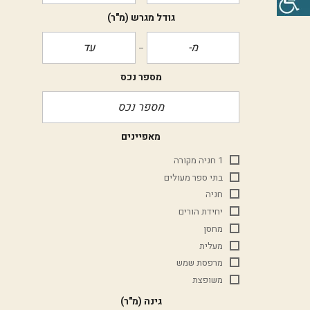
גודל מגרש
(מ"ר)
מספר נכס
מאפיינים
1 חניה מקורה
בתי ספר מעולים
חניה
יחידת הורים
מחסן
מעלית
מרפסת שמש
משופצת
גינה
(מ"ר)