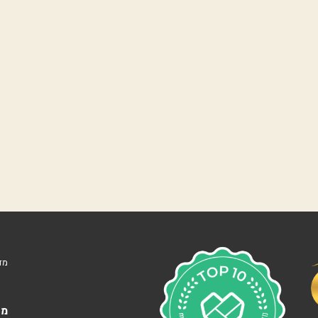
נ
ו
ו
ה
ע
מ
ל
נ
ו
ף
י
ם
ה
ר
צ
ל
י
ה
מד
ב
׳
צ
מא
מ