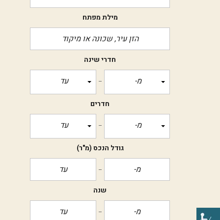
מילת מפתח
חדרי שינה
מ-
עד
חדרים
מ-
עד
גודל הנכס
(מ"ר)
שנה