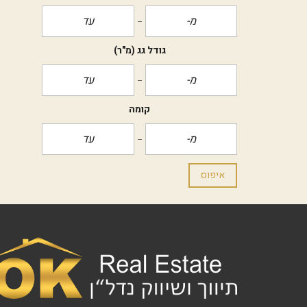
גודל גג
(מ"ר)
קומה
איפוס