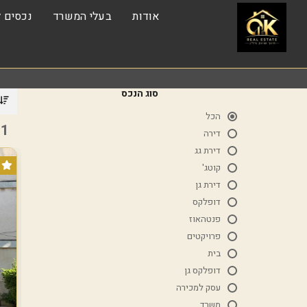
אודות
בעלי המשרד
נכסים ל
סוג הנכס
הכל
1 נכסים
דירה
דירת גג
קוטג'
דירת גן
דופלקס
פנטהאוז
פרויקטים
בית
דופלקס גן
עסק למכירה
משרד