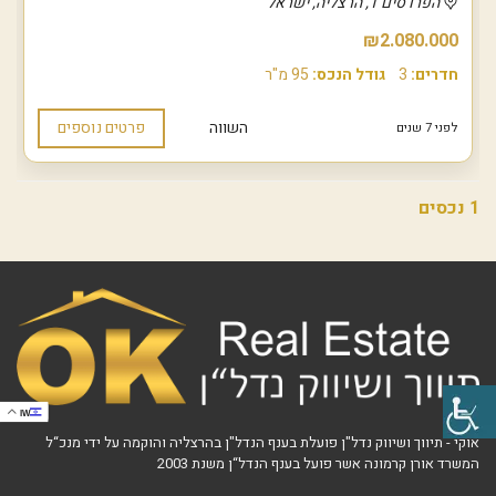
הפרדסים 1, הרצליה, ישראל
₪2.080.000
חדרים:
3
גודל הנכס:
95 מ"ר
השווה
פרטים נוספים
לפני 7 שנים
1 נכסים
IW
אוקי - תיווך ושיווק נדל"ן פועלת בענף הנדל"ן בהרצליה והוקמה על ידי מנכ“ל
המשרד אורן קרמונה אשר פועל בענף הנדל“ן משנת 2003