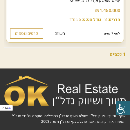
הר שומרון 5, הרצליה, ישראל
₪1.450.000
חדרים:
3
גודל הנכס:
55 מ"ר
השווה
פרטים נוספים
לפני 7 שנים
1 נכסים
IW
אוקי - תיווך ושיווק נדל"ן פועלת בענף הנדל"ן בהרצליה והוקמה על ידי מנכ“ל
המשרד אורן קרמונה אשר פועל בענף הנדל“ן משנת 2003