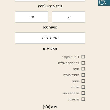
גודל מגרש
(מ"ר)
מספר נכס
מאפיינים
1 חניה מקורה
בתי ספר מעולים
חניה
יחידת הורים
מחסן
מעלית
מרפסת שמש
משופצת
גינה
(מ"ר)