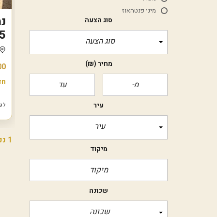
מיני פנטהאוז
נמ
סוג הצעה
5 חד' ענקית הכוללת 2 סוויטות ה
סוג הצעה
מחיר
(₪)
00
חד
עיר
לפני 7
עיר
1 נכסים
מיקוד
שכונה
שכונה