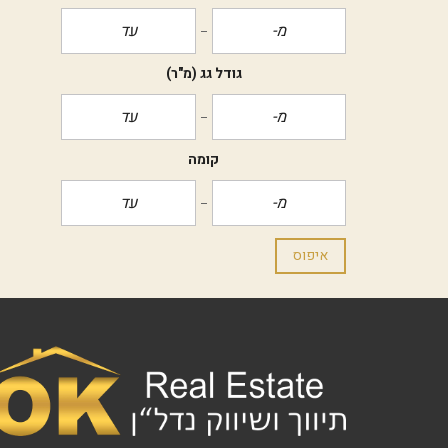
גודל גג
(מ"ר)
קומה
איפוס