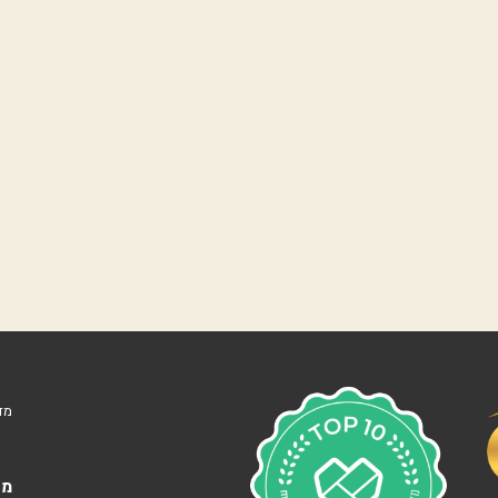
נ
ו
ו
ה
ע
מ
ל
נ
ו
ף
י
ם
ה
ר
צ
ל
י
ה
מד
ב
׳
צ
מא
מ