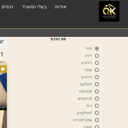
אודות
בעלי המשרד
נכסים ל
סוג הנכס
הכל
1 נכסים
דירה
דירת גג
קוטג'
דירת גן
דופלקס
פנטהאוז
פרויקטים
בית
דופלקס גן
עסק למכירה
משרד