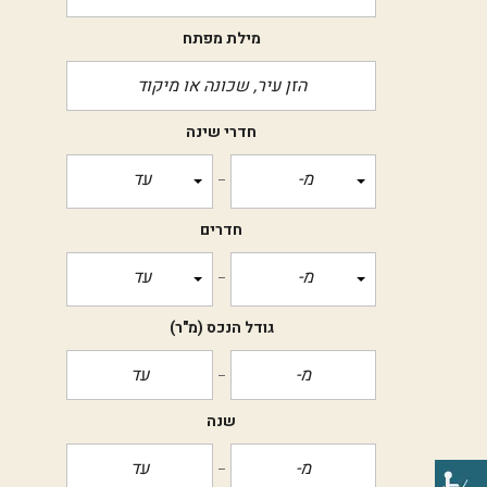
מילת מפתח
חדרי שינה
מ-
עד
חדרים
מ-
עד
גודל הנכס
(מ"ר)
שנה