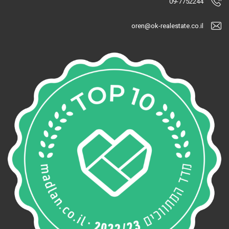
09-7752244
oren@ok-realestate.co.il