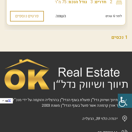
2
חדרים:
3
גודל הנכס:
75 מ"ר
השווה
פרטים נוספים
לפני 6 שנים
1 נכסים
אוקי - תיווך ושיווק נדל"ן פועלת בענף הנדל"ן בהרצליה והוקמה על ידי מנכ“ל
IW
המשרד אורן קרמונה אשר פועל בענף הנדל“ן משנת 2003
יהודה הלוי 39, הרצליה