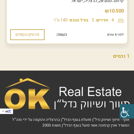
חנה סנש 26, הרצליה, ישראל
₪10.500
4
חדרים:
5
גודל הנכס:
140 מ"ר
השווה
פרטים נוספים
לפני 6 שנים
1 נכסים
IW
אוקי - תיווך ושיווק נדל"ן פועלת בענף הנדל"ן בהרצליה והוקמה על ידי מנכ“ל
המשרד אורן קרמונה אשר פועל בענף הנדל“ן משנת 2003