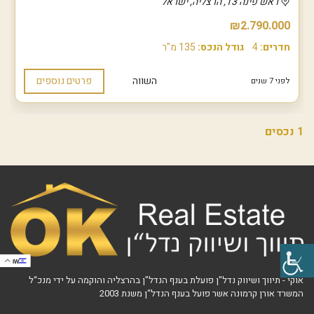
ראש פינה 13, הרצליה, ישראל
₪2.790.000
חדרים:
4
גודל הנכס:
135 מ"ר
השווה
פרטים נוספים
לפני 7 שנים
1 נכסים
IW
אוקי - תיווך ושיווק נדל"ן פועלת בענף הנדל"ן בהרצליה והוקמה על ידי מנכ“ל
המשרד אורן קרמונה אשר פועל בענף הנדל“ן משנת 2003