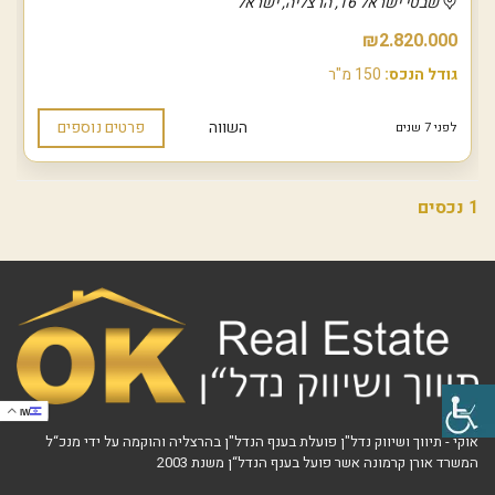
שבטי ישראל 16, הרצליה, ישראל
₪2.820.000
גודל הנכס:
150 מ"ר
השווה
פרטים נוספים
לפני 7 שנים
1 נכסים
IW
אוקי - תיווך ושיווק נדל"ן פועלת בענף הנדל"ן בהרצליה והוקמה על ידי מנכ“ל
המשרד אורן קרמונה אשר פועל בענף הנדל“ן משנת 2003