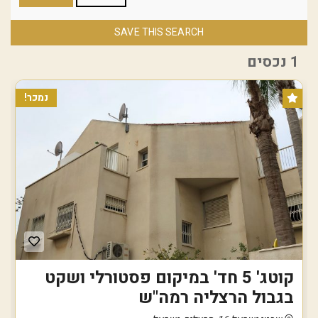
SAVE THIS SEARCH
1 נכסים
נמכר!
קוטג' 5 חד' במיקום פסטורלי ושקט
בגבול הרצליה רמה"ש