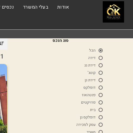
אודות
בעלי המשרד
נכסים ל
סוג הנכס
הכל
1 נכסים
דירה
דירת גג
קוטג'
דירת גן
דופלקס
פנטהאוז
פרויקטים
בית
דופלקס גן
עסק למכירה
משרד