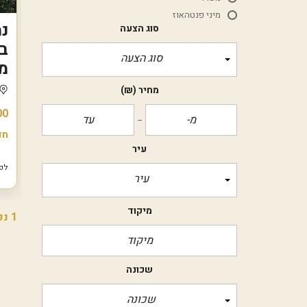
מיני פנטהאוז
נמ
סוג הצעה
סוג הצעה
מ"
מחיר
(₪)
00
חד
עיר
לפני 7
עיר
מיקוד
1 נכסים
שכונה
שכונה