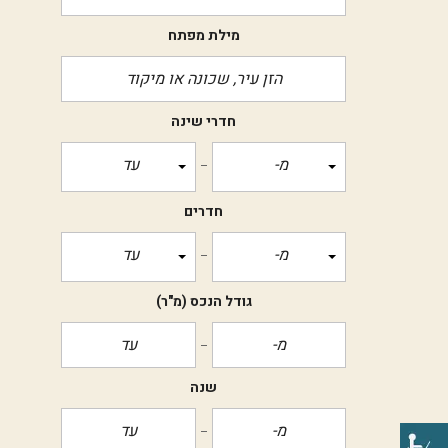
מילת מפתח
חדרי שינה
מ-
עד
חדרים
מ-
עד
גודל הנכס
(מ"ר)
שנה