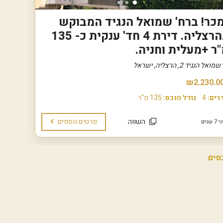
ו
ה
ל
י
כר! ברח' שמואל הנגיד המבוקש
ה
נ
ה
בהרצליה. דירת 4 חד' ענקית כ- 135
כ
צ
ס
ע
ר +מעלית וחניה.
י
י
ם
ר
שמואל הנגיד 2, הרצליה, ישראל
ש
ה
נ
₪2.230.0
מ
כ
ג
רים:
4
גודל הנכס:
135 מ"ר
ר
ל
ו
י
ל
י
השווה
פרטים נוספים
 שנים
פ
ם
ר
ו
י
ה
ק
ר
ט
צ
י
ל
ם
י
ח
ה
ד
ה
ש
י
י
ר
ם
ו