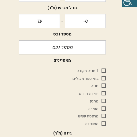
גודל מגרש
(מ"ר)
מספר נכס
מאפיינים
1 חניה מקורה
בתי ספר מעולים
חניה
יחידת הורים
מחסן
מעלית
מרפסת שמש
משופצת
גינה
(מ"ר)