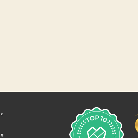
נ
ו
ו
ה
ע
מ
ל
נ
ו
ף
י
ם
ה
ר
צ
ל
י
ה
מד
ב
׳
צ
מא
מ