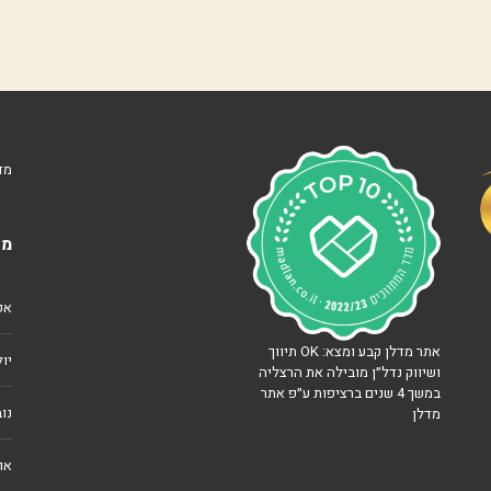
ק
ה
מ
ז
ר
ח
י
ת
מד
מ
ר
כ
ז
מא
ה
ר
צ
ל
אפרי
י
ה
אתר מדלן קבע ומצא: OK תיווך
יולי 
ושיווק נדל״ן מובילה את הרצליה
ש
ב
במשך 4 שנים ברציפות ע״פ אתר
י
נוב
מדלן
ב
/
י
אוג
ד