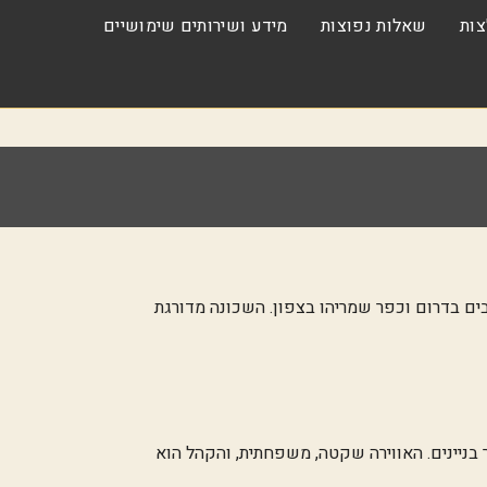
ות
שאלות נפוצות
מידע ושירותים שימושיים
לת הרכבת במזרח, מחלף שבעת הכוכבים בדרום וכפר שמריהו בצפון. השכונה מדורגת
וליה מספר בניינים. האווירה שקטה, משפחתית, והקהל הוא