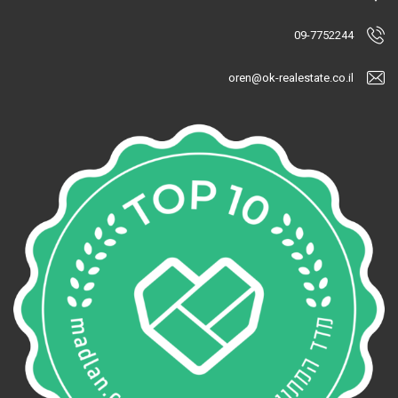
09-7752244
oren@ok-realestate.co.il