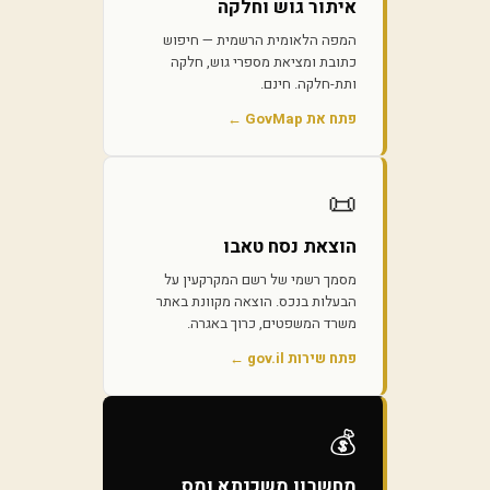
איתור גוש וחלקה
המפה הלאומית הרשמית — חיפוש
כתובת ומציאת מספרי גוש, חלקה
ותת-חלקה. חינם.
פתח את GovMap ←
📜
הוצאת נסח טאבו
מסמך רשמי של רשם המקרקעין על
הבעלות בנכס. הוצאה מקוונת באתר
משרד המשפטים, כרוך באגרה.
פתח שירות gov.il ←
💰
מחשבון משכנתא ומס