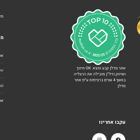
ו
ה
ל
י
ה
מד
נ
ה
כ
צ
ס
ע
י
י
מא
ם
ר
ש
ה
נ
מ
אפרי
כ
ג
ר
ל
ו
י
אתר מדלן קבע ומצא: OK תיווך
יולי 
ל
ושיווק נדל״ן מובילה את הרצליה
י
במשך 4 שנים ברציפות ע״פ אתר
פ
ם
ר
נוב
מדלן
ו
י
ה
ק
ר
אוג
ט
צ
י
ל
ם
י
ח
ה
עקבו אחרינו
ד
ה
ש
י
י
ר
ם
ו