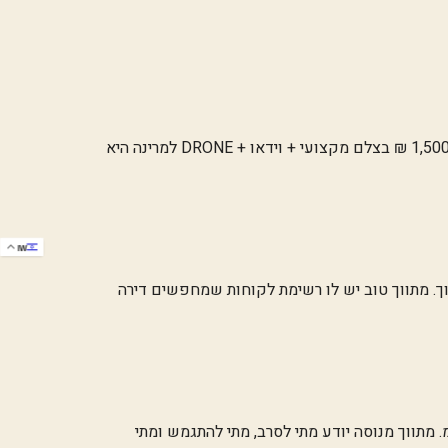
90% מהקונים מתחילים את החיפוש באינטרנט. תמונות רעות = פחות פניות, פחות סיורים, מחיר נמוך יותר. השקעה של 1,500-3,000 ₪ בצלם מקצועי + וידאו + DRONE למרינה היא
IW
גל ADS ממוקד, ומאגר לקוחות פעילים של המתווך. מתווך טוב יש לו רשימת לקוחות שמחפשים דירה
. מתווך מנוסה יודע מתי לסרב, מתי להתגמש ומתי