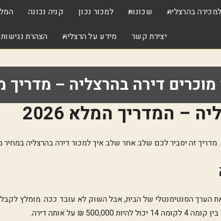
מכירה בהרצליה
שכונות
למכור נכון
קניה נכונה
המלצ
יצירת קשר
מידע על הרצליה
הצהרת נגישות
ד
ה
י
ר
ר
צ
מוכרים דירה בהרצליה – מדריך 
ו
ל
ב
ת
י
ת
ל
ה
י
מ
ה
ס
ה – המדריך המלא 2026
כ
י
פ
י
ר
ר
ר
ו
ו
ה
ק
ג
ה
נ
מדריך זה יסביר לכם שלב אחר שלב איך למכור דירה בהרצליה במחיר מק
מ
י
ד
ע
ם
י
ר
ר
ב
ו
י
ק
ת
ת
ו
ל
ה
ה
 את הערך הסנטימנטלי של הבית, אבל השוק לא עובד ככה. מומלץ לקב
מ
ש
ה
ט
 ₪ על אותה דירה.
כ
ר
ר
ר
צ