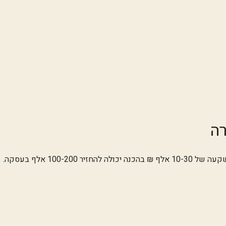
ו
ה
ל
י
ה
נ
ה
כ
צ
ס
ע
י
י
ם
ר
ש
ה
נ
מ
כ
ג
ר
ל
ו
י
ל
י
פ
ם
ר
ו
י
ה
100-20 אלף בעסקה.
ק
ר
ט
צ
י
ל
ם
י
ח
ה
ד
ה
ש
י
י
ר
ם
ו