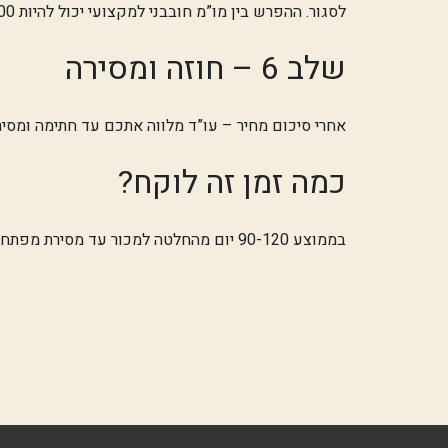
לסגור. ההפרש בין מו”מ חובבני למקצועי יכול להיות 300-500 אלף ₪.
שלב 6 – חוזה ומסירה
אחרי סיכום מחיר – עו”ד מלווה אתכם עד חתימה ומסיר
כמה זמן זה לוקח?
בממוצע 90-120 יום מהחלטה למכור עד מסירת מפתח. עם מתווך מקצועי ודירה מתומחרת נכון – אפשר לסיים ב-60 יום.