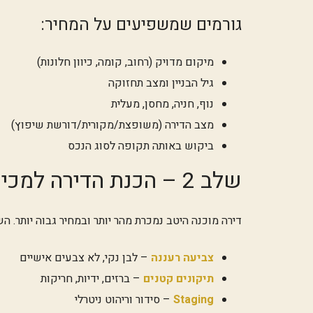
גורמים שמשפיעים על המחיר:
מיקום מדויק (רחוב, קומה, כיוון חלונות)
גיל הבניין ומצב תחזוקה
נוף, חניה, מחסן, מעלית
מצב הדירה (משופצת/מקורית/דורשת שיפוץ)
ביקוש באותה תקופה לסוג הנכס
שלב 2 – הכנת הדירה למכירה
דירה מוכנה היטב נמכרת מהר יותר ובמחיר גבוה יותר. השקעה של 10-30 אלף ₪ בהכנה יכולה להחזיר 0
צביעה רעננה
– לבן נקי, לא צבעים אישיים
תיקונים קטנים
– ברזים, ידיות, חריקות
Staging
– סידור וריהוט ניטרלי