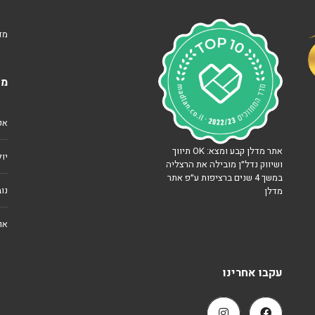
נ
מד
ו
ו
ה
ע
מא
מ
ל
אפרי
נ
ו
ף
אתר מדלן קבע ומצא: OK תיווך
י
יולי 
ושיווק נדל״ן מובילה את הרצליה
ם
במשך 4 שנים ברציפות ע״פ אתר
נוב
מדלן
ה
ר
צ
אוג
ל
י
ה
ב
עקבו אחרינו
׳
צ
מ