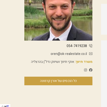
054-7419238
oren@ok-realestate.co.il
משרד תיווך:
אוקי תיווך ושיווק נדל"ן בהרצליה
כל הנכסים של אורן קרמונה
IW