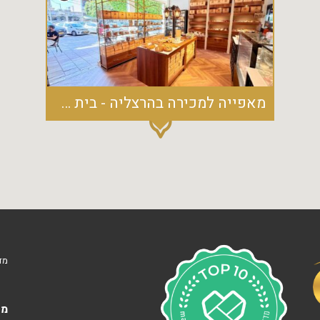
נ
ו
ו
ה
ע
מ
ל
מאפייה למכירה בהרצליה - בית קפה מושקע במרכז העיר
נ
ו
ף
י
ם
ה
ר
צ
ל
י
ה
מד
ב
׳
מא
צ
מ