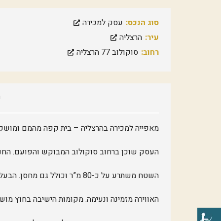
סוג הנכס:
עסק למכירה
עיר:
הרצליה
רחוב:
סוקולוב 77 הרצליה
פ
מאפייה למכירה בהרצליה – בית קפה מהמם ומושקע
העסק שוכן ברחוב סוקולוב המבוקש והפועם. החנות
השטח משתרע על כ-80 מ”ר וכולל גם מחסן. הבעלים שיפצו את המקום ברמה גבוהה במיוחד.
האווירה מזמינה ונעימה. מקומות הישיבה בחוץ מושכ