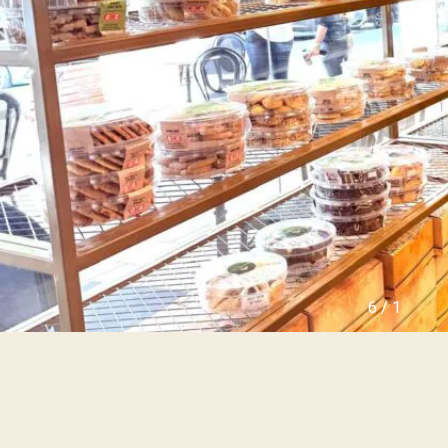
ו
ה
ל
י
ה
נ
ה
כ
צ
ס
ע
י
י
ם
ר
ש
ה
נ
מ
כ
ג
ר
ל
ו
י
ל
י
פ
ם
ר
ו
י
ה
6
/
1
ק
ר
ט
צ
י
ל
ם
י
ח
ה
ד
ה
ש
י
י
ר
ם
ו