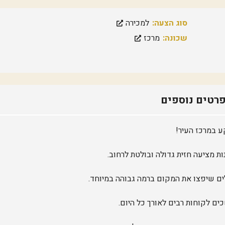
ק
ה
מ
סוג הצעה:
למכירה
ז
ר
שכונה:
מרכז
ח
י
ת
מ
ר
כ
רטים נוספים
ז
ה
ר
צ
 במרכז העיר!
ל
י
ה
 מציעה חזית גדולה ובולטת לרחוב.
ש
ב
י
ב
ים לקוחות רבים לאורך כל היום.
/
י
ד