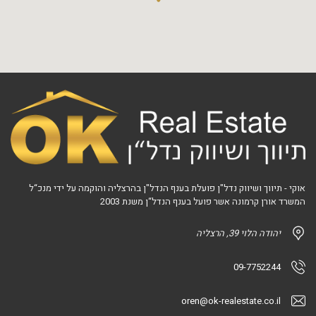
אוקי - תיווך ושיווק נדל"ן פועלת בענף הנדל"ן בהרצליה והוקמה על ידי מנכ“ל
המשרד אורן קרמונה אשר פועל בענף הנדל“ן משנת 2003
יהודה הלוי 39, הרצליה
09-7752244
oren@ok-realestate.co.il