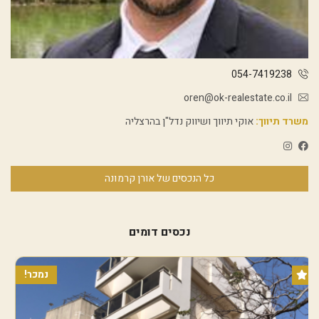
054-7419238
oren@ok-realestate.co.il
משרד תיווך:
אוקי תיווך ושיווק נדל"ן בהרצליה
כל הנכסים של אורן קרמונה
נכסים דומים
נמכר!