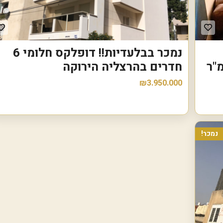
נ
ו
ו
ה
נמכר בבלעדיות!! דופלקס חלומי 6
ע
מ
חדרים בהרצליה הירוקה
ל
₪3.950.000
נ
ו
ף
י
ם
נמכר!
ה
ר
צ
ל
י
ה
ב
׳
צ
מ