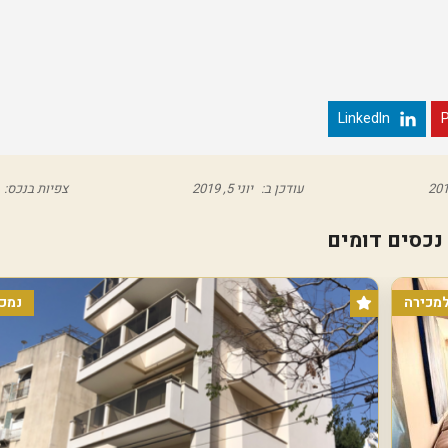
ה
ת
ש
ע
ה
נ
LinkedIn
P
ו
ו
ה
א
מ
עודכן ב:
יוני 5, 2019
צפיות בנכס:
י
ר
י
נכסים דומים
ם
ו
מכירה
נמכר
י
צ
מ
ן
ה
ר
צ
ל
י
ה