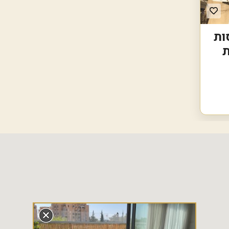
ר
ו
ת
+ 2 מרפסות
מ
ת
ת
ח
ם
ז
ר
ו
ב
ב
ל
נ
ו
ו
ה
י
ש
ר
א
ל
ג