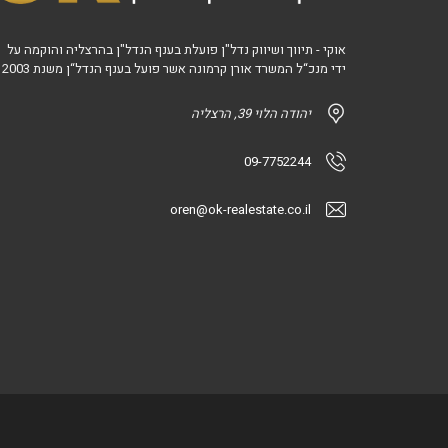
אוקי - תיווך ושיווק נדל"ן פועלת בענף הנדל"ן בהרצליה והוקמה על
ידי מנכ“ל המשרד אורן קרמונה אשר פועל בענף הנדל“ן משנת 2003
יהודה הלוי 39, הרצליה
09-7752244
oren@ok-realestate.co.il