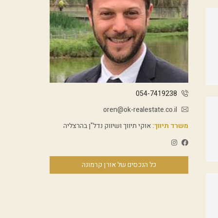
054-7419238
oren@ok-realestate.co.il
משרד תיווך:
אוקי תיווך ושיווק נדל"ן בהרצליה
כל הנכסים של אורן קרמונה