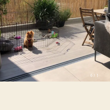
ו
ה
ל
י
ה
נ
ה
כ
צ
ס
ע
י
י
ם
ר
ש
ה
נ
מ
כ
ג
ר
ל
ו
י
ל
י
פ
ם
ר
ו
י
ה
6
/
1
ק
ר
ט
צ
י
ל
ם
י
ח
ה
ד
ה
ש
י
י
ר
ם
ו