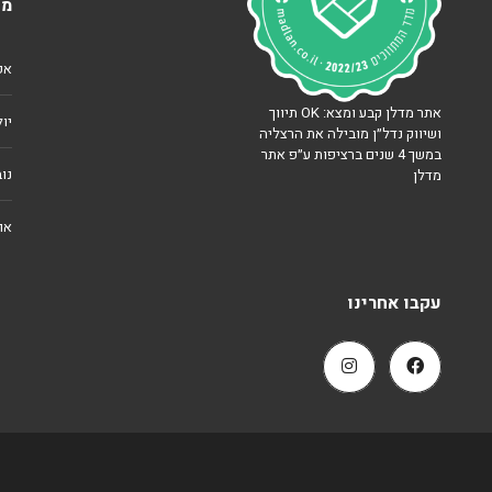
מא
ח
אפרי
אתר מדלן קבע ומצא: OK תיווך
יולי 
ושיווק נדל״ן מובילה את הרצליה
במשך 4 שנים ברציפות ע״פ אתר
נוב
מדלן
אוג
עקבו אחרינו