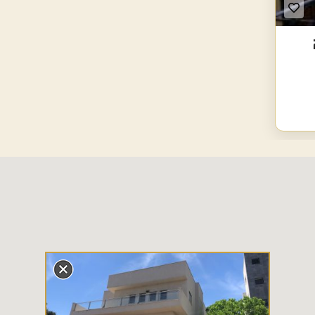
ר
ו
ת
מ
ת
ח
ם
ז
ר
ו
ב
ב
ל
נ
ו
ו
ה
י
ש
ר
א
ל
ג