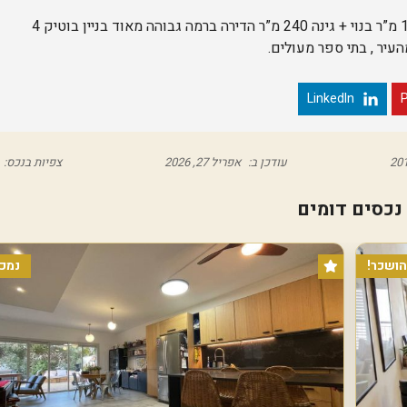
ה
ת
בלב ליבה של הירוקה, דירת גן מדהימה 8 חד’, כ-190 מ”ר בנוי + גינה 240 מ”ר הדירה ברמה גבוהה מאוד בניין בוטיק 4
ש
ע
ה
נ
LinkedIn
P
ו
ו
ה
א
עודכן ב:
אפריל 27, 2026
צפיות בנכס:
מ
י
ר
נכסים דומים
י
ם
ו
הושכר!
נמכר
י
צ
מ
ן
ה
ר
צ
ל
י
ה