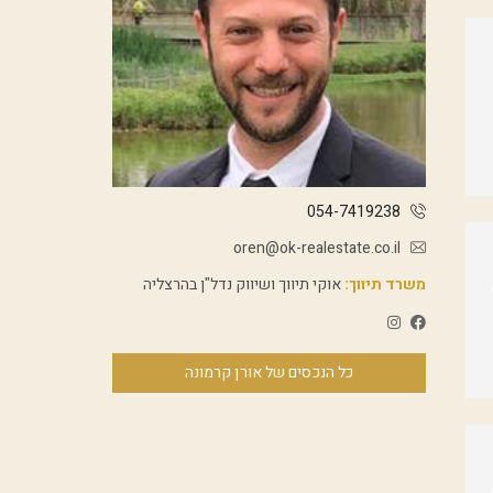
054-7419238
oren@ok-realestate.co.il
משרד תיווך:
אוקי תיווך ושיווק נדל"ן בהרצליה
כל הנכסים של אורן קרמונה