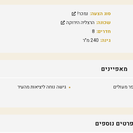
ק
ה
מ
סוג הצעה:
נמכר!
ז
ר
שכונה:
הרצליה הירוקה
ח
י
חדרים:
8
ת
גינה:
240 מ"ר
מ
ר
כ
ז
ה
מאפיינים
ר
צ
ל
י
ר מעולים
גישה נוחה ליציאות מהעיר
ה
ש
ב
י
ב
/
רטים נוספים
י
ד