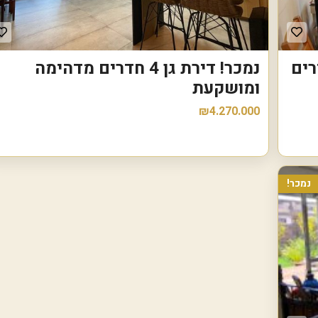
נ
ו
ו
ה
בהרצליה - 4 חדרים
נמכר! דירת גן 4 חדרים מדהימה
ע
מ
ומושקעת
ל
₪4.270.000
נ
ו
ף
י
ם
נמכר!
ה
ר
צ
ל
י
ה
ב
׳
צ
מ