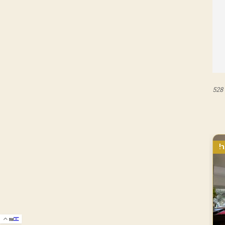
528
!
IW