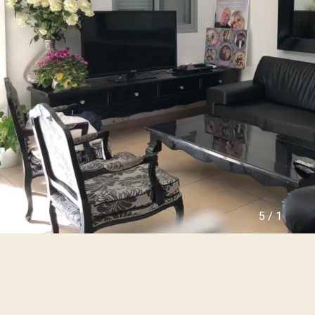
ו
ה
ל
י
ה
נ
ה
כ
צ
ס
ע
י
י
ם
ר
ש
ה
נ
מ
כ
ג
ר
ל
ו
י
ל
י
פ
ם
ר
ו
י
ה
5
/
1
ק
ר
ט
צ
י
ל
ם
י
ח
ה
ד
ה
ש
י
י
ר
ם
ו