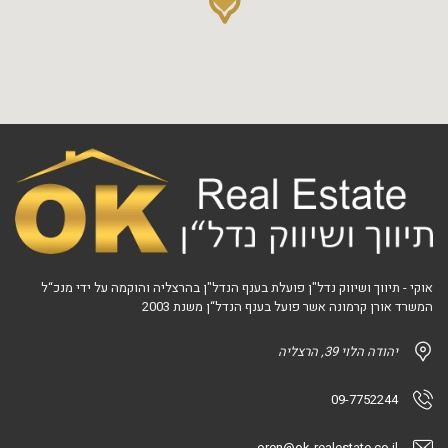
אוקי - תיווך ושיווק נדל"ן פועלת בענף הנדל"ן בהרצליה והוקמה על ידי מנכ“ל
המשרד אורן קרמונה אשר פועל בענף הנדל“ן משנת 2003
יהודה הלוי 39, הרצליה
09-7752244
oren@ok-realestate.co.il