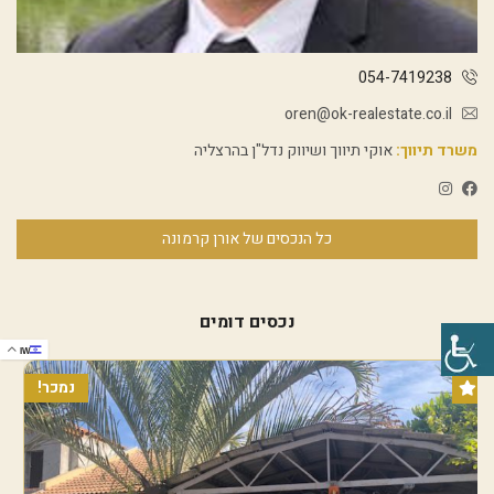
054-7419238
oren@ok-realestate.co.il
משרד תיווך:
אוקי תיווך ושיווק נדל"ן בהרצליה
כל הנכסים של אורן קרמונה
נכסים דומים
IW
נמכר!