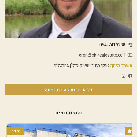
054-7419238
oren@ok-realestate.co.il
משרד תיווך:
אוקי תיווך ושיווק נדל"ן בהרצליה
כל הנכסים של אורן קרמונה
נכסים דומים
נמכר!