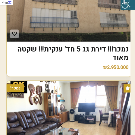
IW
נמכר!!! דירת גג 5 חד' ענקית!!! שקטה
מאוד
₪2.950.000
נמכר!