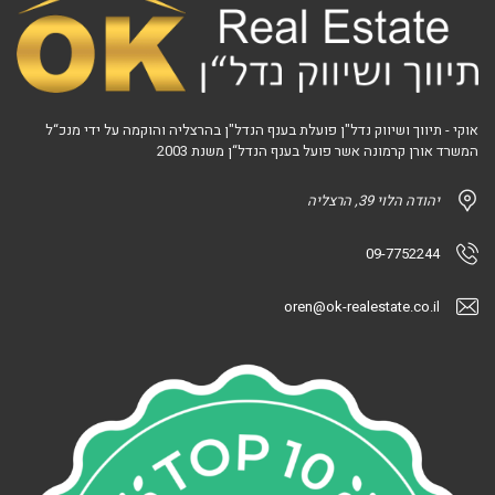
אוקי - תיווך ושיווק נדל"ן פועלת בענף הנדל"ן בהרצליה והוקמה על ידי מנכ“ל
המשרד אורן קרמונה אשר פועל בענף הנדל“ן משנת 2003
יהודה הלוי 39, הרצליה
09-7752244
oren@ok-realestate.co.il