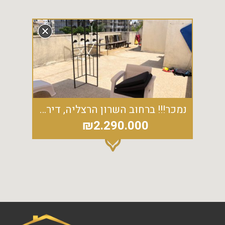
נמכר!!! ברחוב השרון הרצליה, דירת גג 5 חד' ענקית הכוללת 2 סוויטות הורים
₪2.290.000