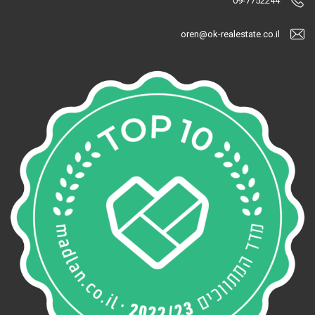
09-7752244
oren@ok-realestate.co.il