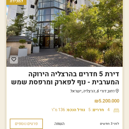
למכירה
דירת 5 חדרים בהרצליה הירוקה
המערבית - נוף לפארק ומרפסת שמש
רחוב דורי 6, הרצליה, ישראל
₪5.200.000
4
חדרים:
5
גודל הנכס:
136 מ"ר
השווה
פרטים נוספים
לפני 3 חודשים