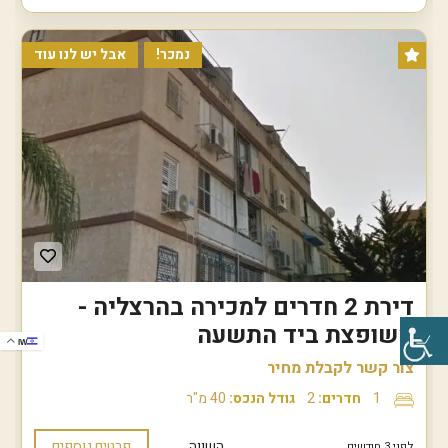
נמכר!
אבל יש לנו עוד
דירת 2 חדרים למכירה בהרצליה -
משופצת ביד התשעה
IW
צור קשר לקבלת מחיר
1
חדרים:
2
גודל הנכס:
40 מ"ר
השווה
פרטים נוספים
לפני 3 חודשים