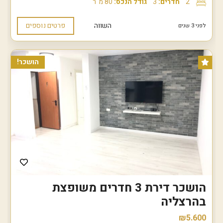
2
חדרים:
3
גודל הנכס:
80 מ"ר
השווה
פרטים נוספים
לפני 3 שנים
הושכר!
הושכר דירת 3 חדרים משופצת
בהרצליה
₪5.600