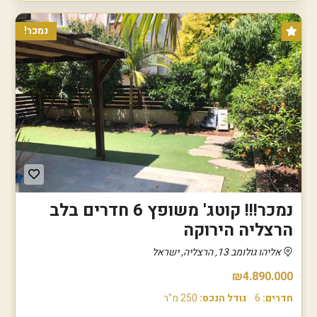
נמכר!
נמכר!!! קוטג' משופץ 6 חדרים בלב
הרצליה הירוקה
אליהו גולומב 13, הרצליה, ישראל
₪4.890.000
חדרים:
6
גודל הנכס:
250 מ"ר