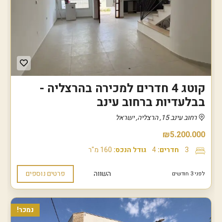
קוטג 4 חדרים למכירה בהרצליה -
בבלעדיות ברחוב עינב
רחוב עינב 15, הרצליה, ישראל
₪5.200.000
3
חדרים:
4
גודל הנכס:
160 מ"ר
השווה
פרטים נוספים
לפני 3 חודשים
נמכר!