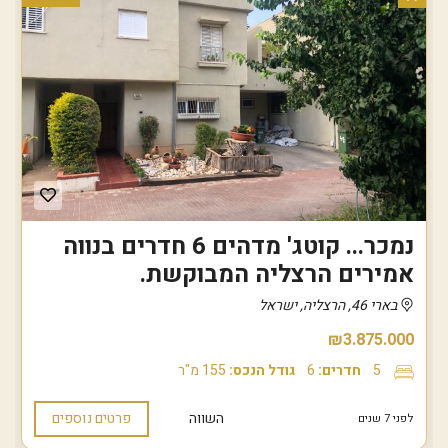
נמכר... קוטג' מדהים 6 חדרים בנווה
אמירים הרצליה המבוקשת.
בארי 46, הרצליה, ישראל
₪3.875.000
5
חדרים:
6
גודל הנכס:
155 מ"ר
השווה
פרטים נוספים
לפני 7 שנים