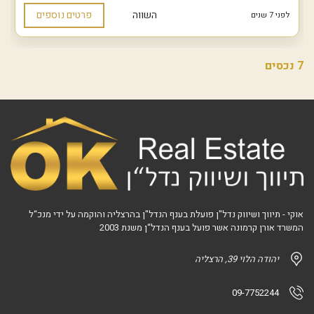
השווה
פרטים נוספים
לפני 7 שנים
7 נכסים
אוקי - תיווך ושיווק נדל"ן פועלת בענף הנדל"ן בהרצליה והוקמה על ידי מנכ“ל
המשרד אורן קרמונה אשר פועל בענף הנדל“ן משנת 2003
יהודה הלוי 39, הרצליה
09-7752244