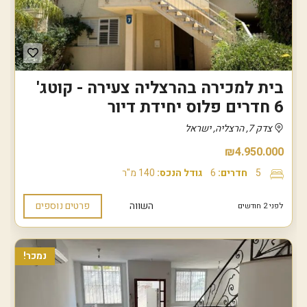
בית למכירה בהרצליה צעירה - קוטג'
6 חדרים פלוס יחידת דיור
צדק 7, הרצליה, ישראל
₪4.950.000
5
חדרים:
6
גודל הנכס:
140 מ"ר
השווה
פרטים נוספים
לפני 2 חודשים
נמכר!