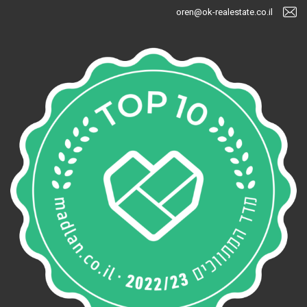
oren@ok-realestate.co.il