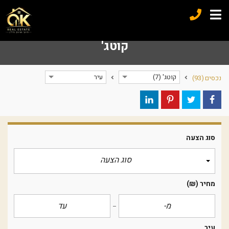
קוטג'
קוטג' (7)
עיר
נכסים
(93)
סוג הצעה
סוג הצעה
מחיר
(₪)
עיר