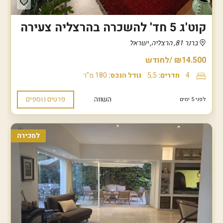
קוט'ג 5 חד' להשכרה בהרצליה צעירה
ברנר 81, הרצליה, ישראל
₪14.500 /לחודש
4
חדרים:
5,5
גודל הנכס:
180 מ"ר
השווה
פרטים נוספים
לפני 5 ימים
למכירה