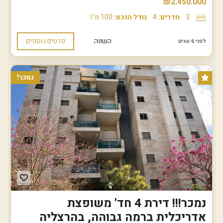
₪2.450.000
3
חדרים:
4
גודל הנכס:
100 מ"ר
השווה
פרטים נוספים
לפני 6 שנים
נמכר!
נמכר!!! דירת 4 חד' משופצת
אדריכלית ברמה גבוהה, בהרצליה