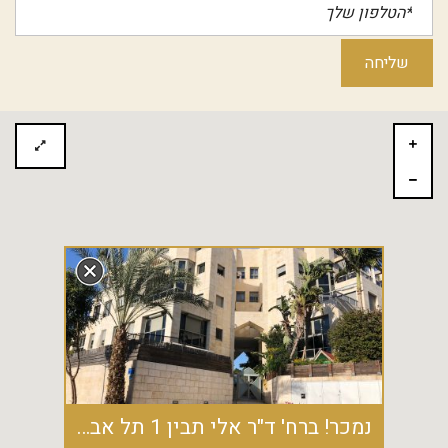
נמכר! ברח' ד"ר אלי תבין 1 תל אביב המשתלה