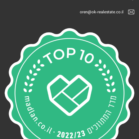
oren@ok-realestate.co.il