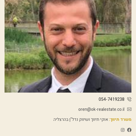
054-7419238
oren@ok-realestate.co.il
משרד תיווך:
אוקי תיווך ושיווק נדל"ן בהרצליה