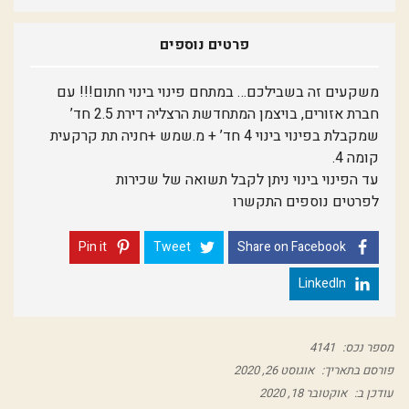
פרטים נוספים
משקעים זה בשבילכם… במתחם פינוי בינוי חתום!!! עם
חברת אזורים, בויצמן המתחדשת הרצליה דירת 2.5 חד’
שמקבלת בפינוי בינוי 4 חד’ + מ.שמש +חניה תת קרקעית
קומה 4.
עד הפינוי בינוי ניתן לקבל תשואה של שכירות
לפרטים נוספים התקשרו
Pin it
Tweet
Share on Facebook
LinkedIn
מספר נכס:
4141
פורסם בתאריך:
אוגוסט 26, 2020
עודכן ב:
אוקטובר 18, 2020