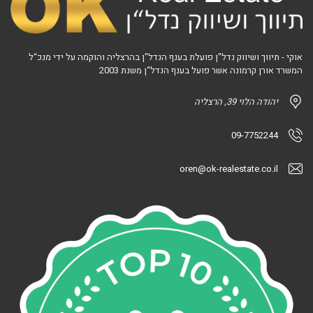
אוקי - תיווך ושיווק נדל"ן פועלת בענף הנדל"ן בהרצליה והוקמה על ידי מנכ“ל
המשרד אורן קרמונה אשר פועל בענף הנדל“ן משנת 2003
יהודה הלוי 39, הרצליה
09-7752244
oren@ok-realestate.co.il