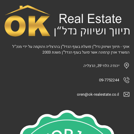
אוקי - תיווך ושיווק נדל"ן פועלת בענף הנדל"ן בהרצליה והוקמה על ידי מנכ“ל
המשרד אורן קרמונה אשר פועל בענף הנדל“ן משנת 2003
יהודה הלוי 39, הרצליה
09-7752244
oren@ok-realestate.co.il