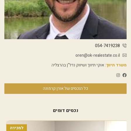
054-7419238
oren@ok-realestate.co.il
משרד תיווך:
אוקי תיווך ושיווק נדל"ן בהרצליה
כל הנכסים של אורן קרמונה
נכסים דומים
למכירה