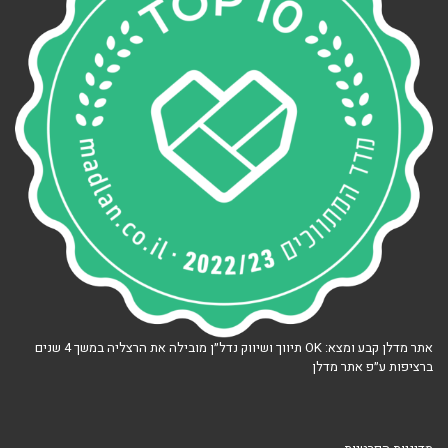
אתר מדלן קבע ומצא: OK תיווך ושיווק נדל״ן מובילה את הרצליה במשך 4 שנים
ברציפות ע״פ אתר מדלן