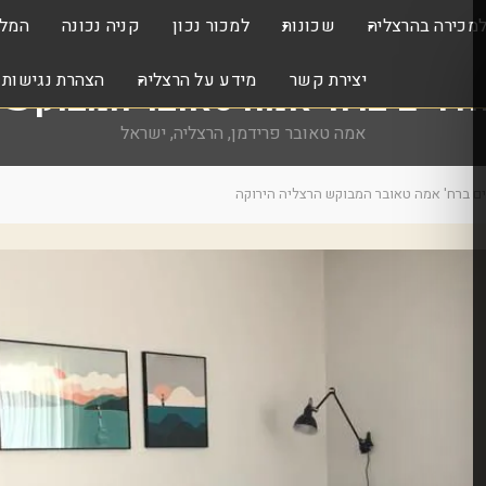
מכירה בהרצליה
שכונות
למכור נכון
קניה נכונה
המלצ
יצירת קשר
מידע על הרצליה
הצהרת נגישות
ד
ה
אמה טאובר פרידמן, הרצליה, ישראל
י
ר
ר
צ
ו
ל
ב
ת
י
ת
ל
ה
י
מ
ה
ס
כ
י
פ
י
ר
ר
ר
ו
ו
ה
ק
ג
ה
נ
מ
י
ד
ע
ם
י
ר
ר
ב
ו
י
ק
ת
ת
ו
ל
ה
ה
מ
ש
ה
ט
כ
ר
ר
ר
צ