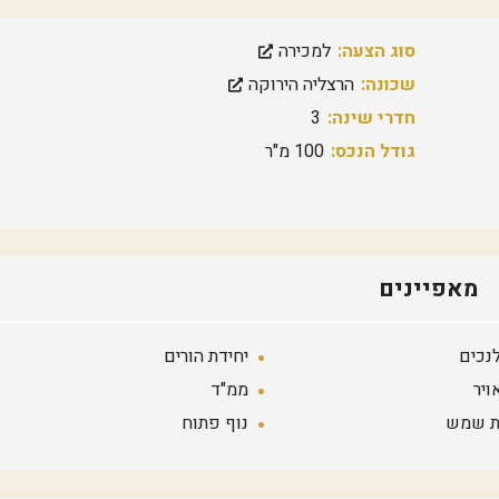
ק
ה
מ
סוג הצעה:
למכירה
ז
ר
שכונה:
הרצליה הירוקה
ח
י
חדרי שינה:
3
ת
גודל הנכס:
100 מ"ר
מ
ר
כ
ז
ה
ר
צ
מאפיינים
ל
י
ה
נכים
יחידת הורים
ש
ויר
ממ"ד
ב
י
 שמש
נוף פתוח
ב
/
י
ד