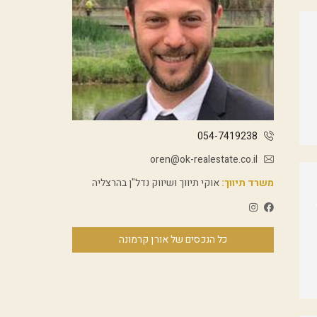
054-7419238
oren@ok-realestate.co.il
משרד תיווך:
אוקי תיווך ושיווק נדל"ן בהרצליה
כל הנכסים של אורן קרמונה