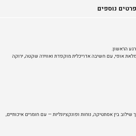
ה
ת
רטים נוספים
ש
ע
ה
נ
ו
ו
ה
רגע הראשון.
א
ומלאת אופי, עם חשיבה אדריכלית מוקפדת ואווירה שקטה, ירוקה
מ
י
ר
י
ם
ו
י
צ
מ
ן
ה
 שילוב בין אסתטיקה, נוחות ופונקציונליות — עם חומרים איכותיים,
ר
צ
ל
י
ה