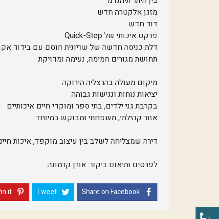
בין היתר תיהנו מ־
מזגן אלקטרה חדש
דוד חדש
פרקט איכותי של Quick-Step
דלת כניסה חדשה של שריונית חוסם עם בידוד אקו
תחושת מגורים חמימה, נעימה ומדויקת
מיקום מעולה בהרצליה הירוקה
יציאות נוחות ונגישות גבוהה
בקרבת גני ילדים, בתי ספר ומוקדי חיים איכותיים
אזור קהילתי, משפחתי ומבוקש במיוחד
דירה שמצליחה לשלב בין עיצוב מוקפד, איכות חי
לפרטים ותיאום ביקור: אורן קרמונה
in it
Tweet
Share on Facebook