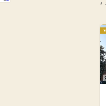
IW
:
8
ד