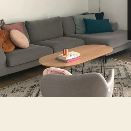
ו
ה
ל
י
ה
נ
ה
כ
צ
ס
ע
י
י
ם
ר
ש
ה
נ
מ
כ
ג
ר
ל
ו
י
ל
י
פ
ם
ר
ו
י
ה
4
/
1
ק
ר
ט
צ
י
ל
ם
י
ח
ה
ד
ה
ש
י
י
ר
ם
ו