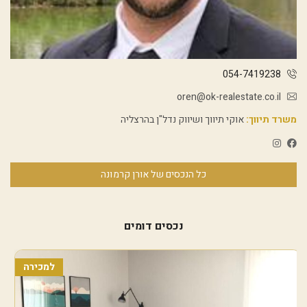
054-7419238
oren@ok-realestate.co.il
משרד תיווך:
אוקי תיווך ושיווק נדל"ן בהרצליה
כל הנכסים של אורן קרמונה
נכסים דומים
למכירה