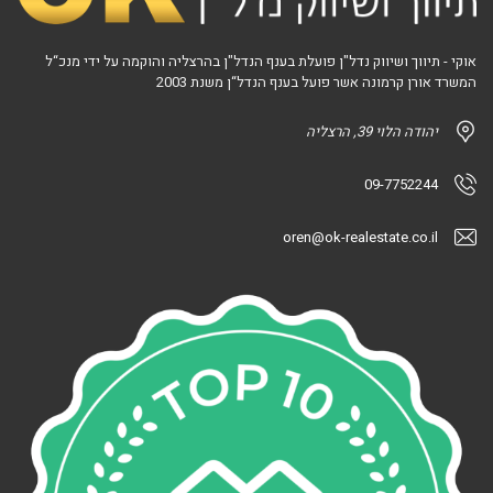
אוקי - תיווך ושיווק נדל"ן פועלת בענף הנדל"ן בהרצליה והוקמה על ידי מנכ“ל
המשרד אורן קרמונה אשר פועל בענף הנדל“ן משנת 2003
יהודה הלוי 39, הרצליה
09-7752244
oren@ok-realestate.co.il