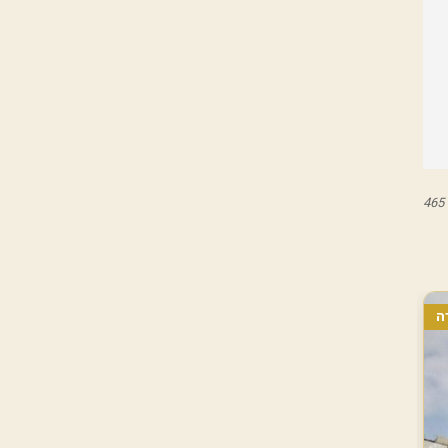
465
ה