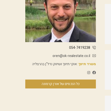
054-7419238
oren@ok-realestate.co.il
משרד תיווך:
אוקי תיווך ושיווק נדל"ן בהרצליה
כל הנכסים של אורן קרמונה