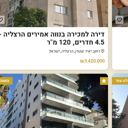
נ
ו
ו
ה
ע
דירה למכירה בנווה אמירים הרצליה -
מ
ל
4.5 חדרים, 120 מ"ר
נ
רחוב יאיר שטרן, הרצליה, ישראל
ו
ף
₪3.420.000
י
ם
ה
נו עוד
הושכר
ר
צ
ל
י
ה
ב
׳
צ
מ