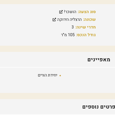
ק
ה
מ
סוג הצעה:
הושכר!
ז
ר
שכונה:
הרצליה הירוקה
ח
י
חדרי שינה:
3
ת
גודל הנכס:
105 מ"ר
מ
ר
כ
ז
ה
מאפיינים
ר
צ
ל
י
יחידת הורים
ה
ש
ב
י
ב
/
רטים נוספים
י
ד