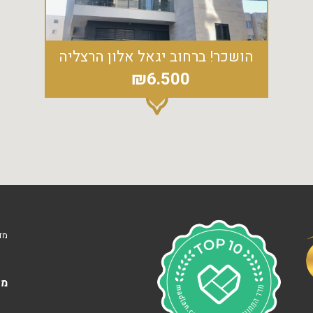
ח
הושכר! ברחוב יגאל אלון הרצליה
₪6.500
מד
מא