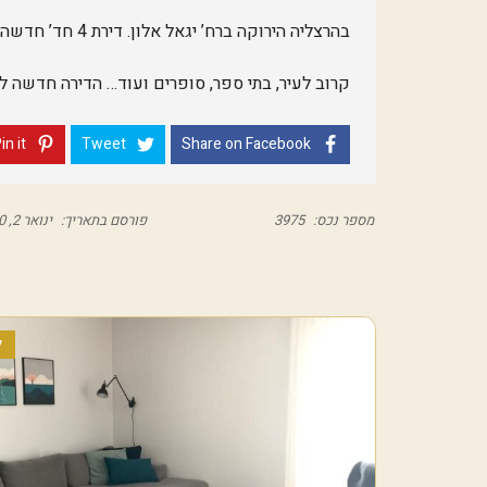
בהרצליה הירוקה ברח’ יגאל אלון. דירת 4 חד’ חדשה מקבלן קומת קרקע.
קרוב לעיר, בתי ספר, סופרים ועוד… הדירה חדשה ל
in it
Tweet
Share on Facebook
מספר נכס:
3975
פורסם בתאריך:
ינואר 2, 2020
ל