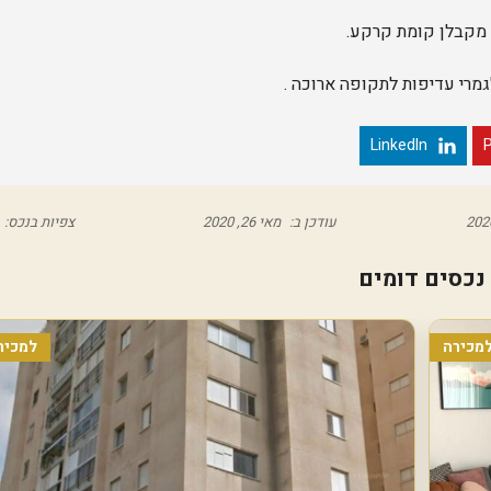
ה
ת
ש
ע
ה
גמרי עדיפות לתקופה ארוכה .
נ
ו
LinkedIn
P
ו
ה
א
מ
י
עודכן ב:
מאי 26, 2020
צפיות בנכס:
ר
י
ם
נכסים דומים
ו
י
מכירה
למכיר
צ
מ
ן
ה
ר
צ
ל
י
ה