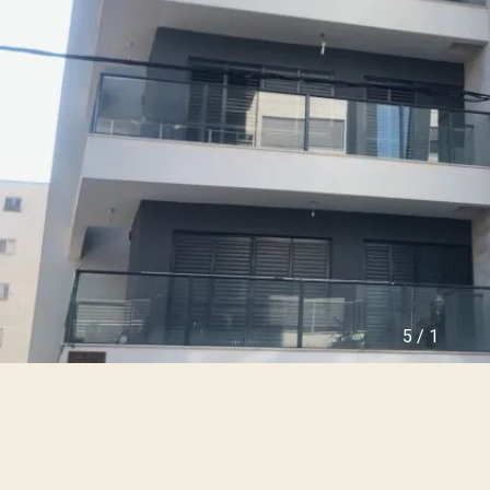
ו
ה
ל
י
ה
נ
ה
כ
צ
ס
ע
י
י
ם
ר
ש
ה
נ
מ
כ
ג
ר
ל
ו
י
ל
י
פ
ם
ר
ו
י
ה
5
/
1
ק
ר
ט
צ
י
ל
ם
י
ח
ה
ד
ה
ש
י
י
ר
ם
ו