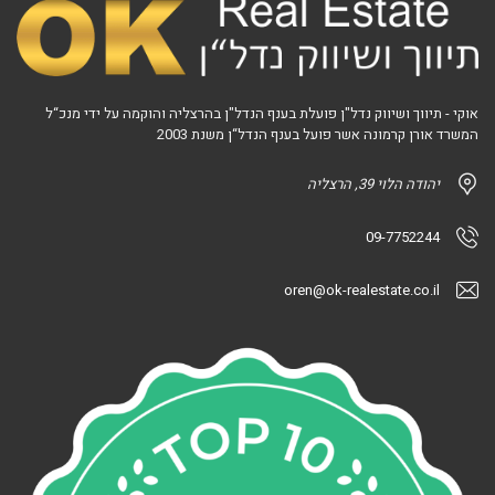
אוקי - תיווך ושיווק נדל"ן פועלת בענף הנדל"ן בהרצליה והוקמה על ידי מנכ“ל
המשרד אורן קרמונה אשר פועל בענף הנדל“ן משנת 2003
יהודה הלוי 39, הרצליה
09-7752244
oren@ok-realestate.co.il