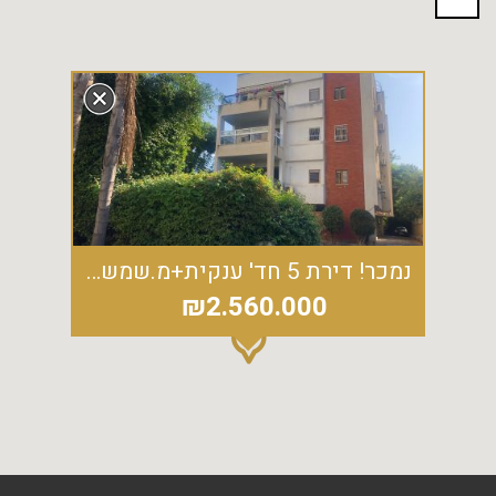
נמכר! דירת 5 חד' ענקית+מ.שמש כ-17 מ"ר עורפית ושקטה
₪2.560.000