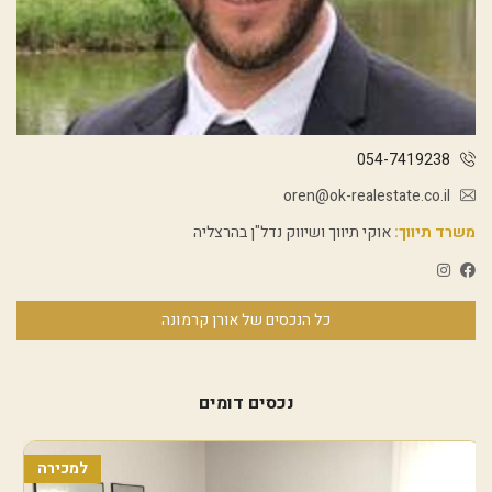
054-7419238
oren@ok-realestate.co.il
משרד תיווך:
אוקי תיווך ושיווק נדל"ן בהרצליה
כל הנכסים של אורן קרמונה
נכסים דומים
למכירה