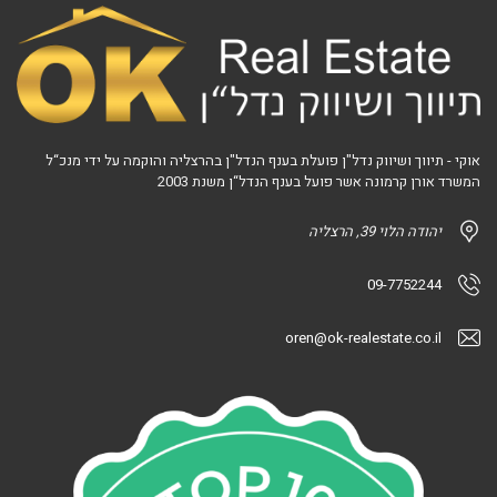
אוקי - תיווך ושיווק נדל"ן פועלת בענף הנדל"ן בהרצליה והוקמה על ידי מנכ“ל
המשרד אורן קרמונה אשר פועל בענף הנדל“ן משנת 2003
יהודה הלוי 39, הרצליה
09-7752244
oren@ok-realestate.co.il