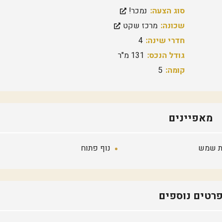
ק
סוג הצעה:
נמכר!
ה
מ
שכונה:
מרכז שקט
ז
ר
חדרי שינה:
4
ח
י
גודל הנכס:
131 מ"ר
ת
קומה:
5
מ
ר
כ
ז
ה
מאפיינים
ר
צ
ל
י
 שמש
נוף פתוח
ה
ש
ב
י
ב
רטים נוספים
/
י
ד