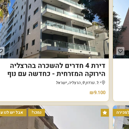
ר
ו
ת
מ
ת
ח
ם
ז
ר
ו
ב
ב
דירת 4 חדרים להשכרה בהרצליה
ל
הירוקה המזרחית - כחדשה עם נוף
נ
י.ל. גורדון 9, הרצליה, ישראל
ו
ו
ה
₪9.100
י
ש
ר
א
מכירה
נמכר!
אבל יש לנו עו
ל
ג