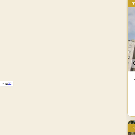
ה
IW
!