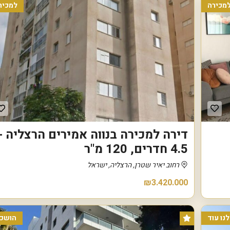
מכירה
למכיר
נ
ו
ו
ה
ע
מ
ל
נ
ו
ף
י
ם
דירה למכירה בנווה אמירים הרצליה -
ה
4.5 חדרים, 120 מ"ר
ר
צ
רחוב יאיר שטרן, הרצליה, ישראל
ל
י
₪3.420.000
ה
ב
׳
נו עוד
הושכר
צ
מ