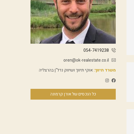
054-7419238
oren@ok-realestate.co.il
משרד תיווך:
אוקי תיווך ושיווק נדל"ן בהרצליה
כל הנכסים של אורן קרמונה