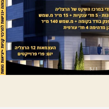
ו
ה
ל
י
ה
נ
ה
כ
צ
ס
ע
י
י
ם
ר
ש
ה
נ
מ
כ
ג
ר
ל
ו
י
ל
י
פ
ם
ר
5
/
1
ו
י
ה
ק
ר
ט
צ
י
ל
ם
י
ח
ה
ד
ה
ש
י
י
ר
ם
ו